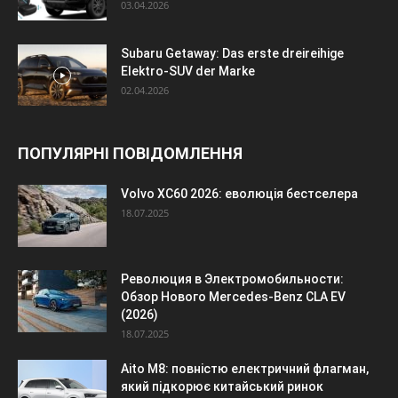
03.04.2026
Subaru Getaway: Das erste dreireihige
Elektro-SUV der Marke
02.04.2026
ПОПУЛЯРНІ ПОВІДОМЛЕННЯ
Volvo XC60 2026: еволюція бестселера
18.07.2025
Революция в Электромобильности:
Обзор Нового Mercedes-Benz CLA EV
(2026)
18.07.2025
Aito M8: повністю електричний флагман,
який підкорює китайський ринок