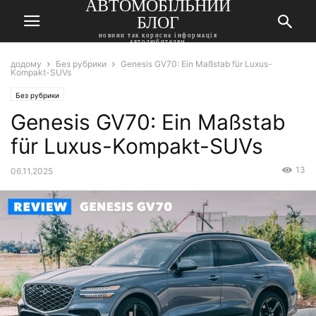
АВТОМОБІЛЬНИЙ
БЛОГ
новини так корисна інформація
автолюбителям
додому
Без рубрики
Genesis GV70: Ein Maßstab für Luxus-
Kompakt-SUVs
Без рубрики
Genesis GV70: Ein Maßstab
für Luxus-Kompakt-SUVs
13
06.11.2025