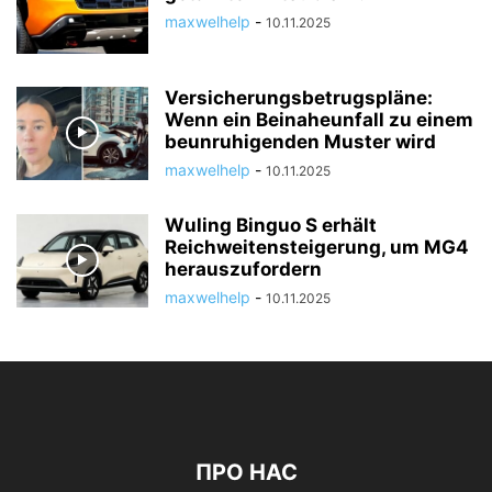
maxwelhelp
-
10.11.2025
Versicherungsbetrugspläne:
Wenn ein Beinaheunfall zu einem
beunruhigenden Muster wird
maxwelhelp
-
10.11.2025
Wuling Binguo S erhält
Reichweitensteigerung, um MG4
herauszufordern
maxwelhelp
-
10.11.2025
ПРО НАС