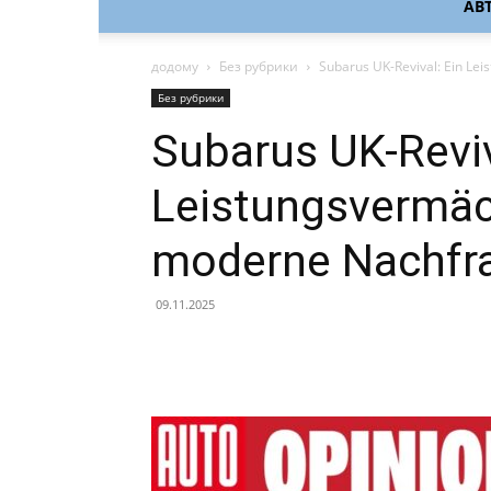
АВ
додому
Без рубрики
Subarus UK-Revival: Ein Lei
Без рубрики
Subarus UK-Reviv
Leistungsvermäch
moderne Nachfr
09.11.2025