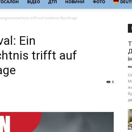
ТОСАЛОН
ВІДЕО
ДТП
НОВИНИ
ФОТО
DEUT
stungsvermächtnis trifft auf moderne Nachfrage
al: Ein
Т
Д
tnis trifft auf
і
age
ma
Се
М
8
жо
бу
дв