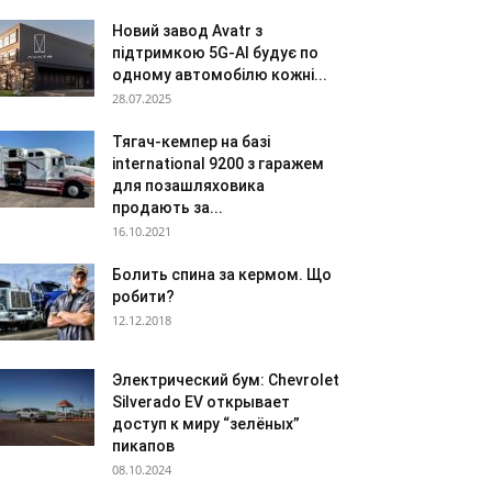
Новий завод Avatr з
підтримкою 5G-AI будує по
одному автомобілю кожні...
28.07.2025
Тягач-кемпер на базі
international 9200 з гаражем
для позашляховика
продають за...
16.10.2021
Болить спина за кермом. Що
робити?
12.12.2018
Электрический бум: Chevrolet
Silverado EV открывает
доступ к миру “зелёных”
пикапов
08.10.2024