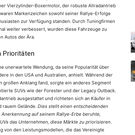
her Vierzylinder-Boxermotor, der robuste Allradantrieb
 waren Markenzeichen sowohl seiner Rallye-Erfolge
thusiasten zur Verfügung standen. Durch Tuningfirmen
onal weiter verbessert, wurden diese Fahrzeuge zu
n Autos der Ära.
 Prioritäten
e unerwartete Wendung, da seine Popularität über
dere in den USA und Australien, anhielt. Während der
 großen Anklang fand, sorgte ein anderes Segment
entierte SUVs wie der Forester und der Legacy Outback.
ntrieb ausgestattet und richteten sich an Käufer in
d rauem Gelände.
Dies stellt einen entscheidenden
e Anerkennung auf seinem Rallye-Erbe beruhte,
 SUVs das Unternehmen, diese Märkte zu priorisieren
.
g von den Leistungsmodellen, die das Vereinigte