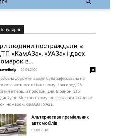
SCH
Популярні
ри людини постраждали в
ТП «КамАЗа», «УАЗа» і двох
номарок в...
xwelhelp
-
20.04.2020
0
рйозна дорожня аварія була зафіксована на
осковське шосе в Нижньому Новгороді 26
втня в першій половині дня. В районі 215
динку по Московському шосе сталося зіткнення
ох іномарок, КамАЗа і УАЗа.
Альтернатива преміальних
автомобілів
07.08.2018