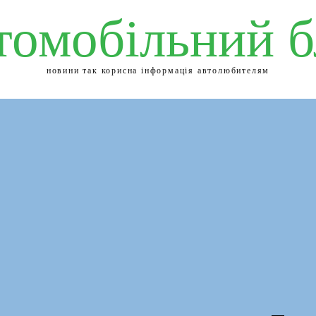
томобільний б
новини так корисна інформація автолюбителям