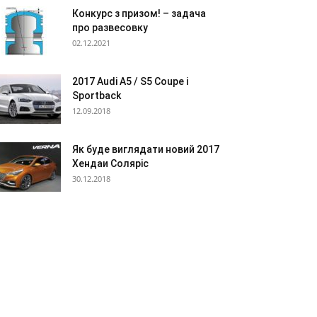
Конкурс з призом! – задача
про развесовку
02.12.2021
2017 Audi A5 / S5 Coupe і
Sportback
12.09.2018
Як буде виглядати новий 2017
Хендаи Соляріс
30.12.2018