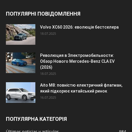
ПОПУЛЯРНІ ПОВІДОМЛЕННЯ
Volvo XC60 2026: еволюція бестселера
18.07.2025
Революция в Электромобильности:
Обзор Нового Mercedes-Benz CLA EV
(2026)
18.07.2025
Aito M8: повністю електричний флагман,
який підкорює китайський ринок
16.07.2025
ПОПУЛЯРНА КАТЕГОРІЯ
Últimas noticias y artículos
984