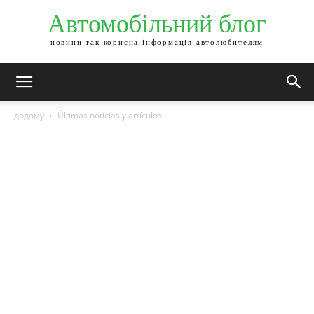
Автомобільний блог
новини так корисна інформація автолюбителям
додому
Últimas noticias y artículos