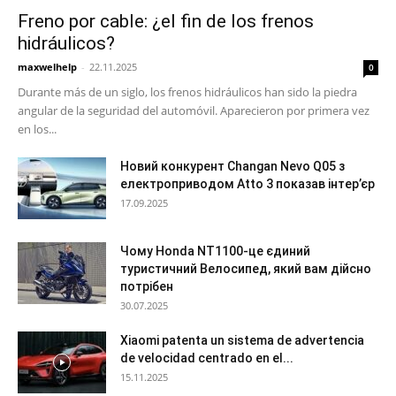
Freno por cable: ¿el fin de los frenos
hidráulicos?
maxwelhelp
-
22.11.2025
0
Durante más de un siglo, los frenos hidráulicos han sido la piedra
angular de la seguridad del automóvil. Aparecieron por primera vez
en los...
Новий конкурент Changan Nevo Q05 з
електроприводом Atto 3 показав інтер’єр
17.09.2025
Чому Honda NT1100-це єдиний
туристичний Велосипед, який вам дійсно
потрібен
30.07.2025
Xiaomi patenta un sistema de advertencia
de velocidad centrado en el...
15.11.2025