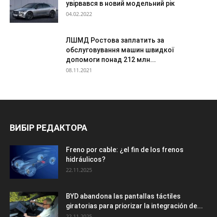
увірвався в новий модельний рік
04.02.2022
ЛШМД Ростова заплатить за
обслуговування машин швидкої
допомоги понад 212 млн...
08.11.2021
ВИБІР РЕДАКТОРА
Freno por cable: ¿el fin de los frenos
hidráulicos?
22.11.2025
BYD abandona las pantallas táctiles
giratorias para priorizar la integración de...
22.11.2025