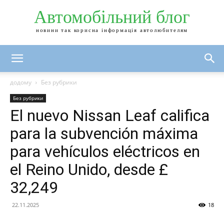
Автомобільний блог
новини так корисна інформація автолюбителям
додому
Без рубрики
Без рубрики
El nuevo Nissan Leaf califica
para la subvención máxima
para vehículos eléctricos en
el Reino Unido, desde £
32,249
22.11.2025
18