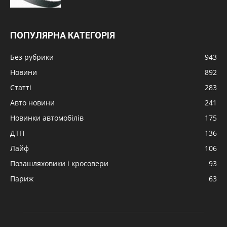
ПОПУЛЯРНА КАТЕГОРІЯ
Без рубрики
943
Новини
892
Статті
283
Авто новини
241
Новинки автомобілів
175
ДТП
136
Лайф
106
Позашляховики і кросовери
93
Париж
63