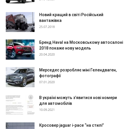
Новий кращий в світі Російський
вантажівка
25.07.2018
Бренд Haval на Московському автосалоні
2018 покаже нову модель
20.04.2020
Мерседес розробляє міні Гелендваген,
фотографії
07.01.2020
В україні можуть з’явитися нові номери
для автомобілів
10.09.2021
Кросовер jaguar i-pace “на стилі”