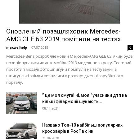
Оновлений позашляховик Mercedes-
AMG GLE 63 2019 помітили на тестах
maxwelhelp
-
07.07.2018
0
Mercedes-Benz розробляє новий Mercedes-AMG GLE 63, який буде
позиціонуватися як автомобіль 2019 модельного року. Тестовий
прототип моделі фотошпигуни помітили на тестуванні, а
шпигунські знімки виявилися в розпорядженні зарубіжного
порталу.
” це моя смуга! ні, моя!”учасники дтп на
кільці філармонії шукають...
08.11.2021
Названо Топ-10 найбільш популярних
кросоверів в Росії в січні
21.04.2020