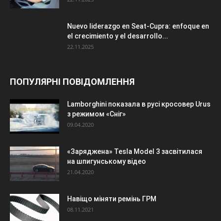
Nuevo liderazgo en Seat-Cupra: enfoque en
el crecimiento y el desarrollo...
22.11.2025
ПОПУЛЯРНІ ПОВІДОМЛЕННЯ
Lamborghini показала в русі кросовер Urus
з режимом «Сніг»
09.04.2020
«Заряджена» Tesla Model 3 засвітилася
на шпигунському відео
21.04.2020
Навіщо міняти ремінь ГРМ
08.11.2021