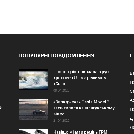
ПОПУЛЯРНІ ПОВІДОМЛЕННЯ
П
Lamborghini показала в русі
Б
кросовер Urus з режимом
Н
«Сніг»
09.04.2020
Ст
А
«Заряджена» Tesla Model 3
:
засвітилася на шпигунському
Н
відео
Д
21.04.2020
Л
Навіщо міняти ремінь ГРМ