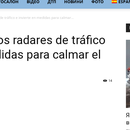
ТОСАЛОН
ВІДЕО
ДТП
НОВИНИ
ФОТО
ESPA
de tráfico e invierte en medidas para calmar...
os radares de tráfico
didas para calmar el
14
Я
в