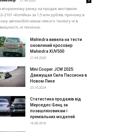
xwelhelp
-
21.04.2020
0
а вторинному ринку на продаж виставили
З-2101 «Копійка» за 1,5 млн рублів, причому в
ому автомобілі немає ніякого тюнінгу ні в
внішності, ні технічно.
Mahindra вивела на тести
оновлений кросовер
Mahindra XUV500
21.04.2020
Mini Cooper JCW 2025:
Движущая Сила Пассиона в
Новом Лике
23.10.2024
Статистика продажів від
Мерседес-Бенц за
позашляховикам і
преміальних моделей
16.08.2018