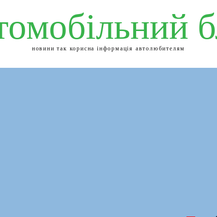
томобільний б
новини так корисна інформація автолюбителям