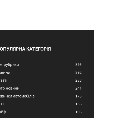
ОПУЛЯРНА КАТЕГОРІЯ
ез рубрики
895
овини
892
атті
283
вто новини
241
овинки автомобілів
175
ТП
136
айф
106