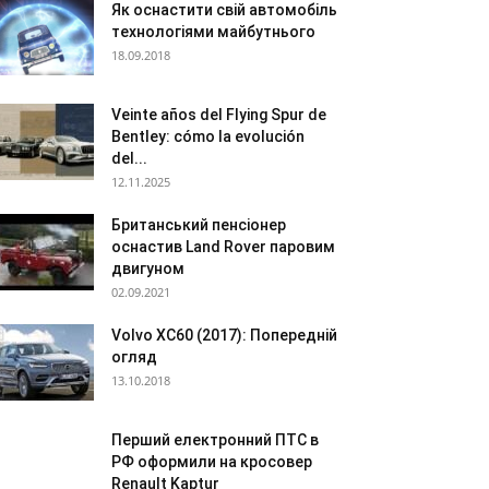
Як оснастити свій автомобіль
технологіями майбутнього
18.09.2018
Veinte años del Flying Spur de
Bentley: cómo la evolución
del...
12.11.2025
Британський пенсіонер
оснастив Land Rover паровим
двигуном
02.09.2021
Volvo XC60 (2017): Попередній
огляд
13.10.2018
Перший електронний ПТС в
РФ оформили на кросовер
Renault Kaptur