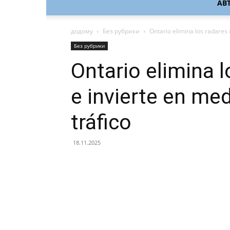
АВ
додому
Без рубрики
Ontario elimina los radares 
Без рубрики
Ontario elimina l
e invierte en me
tráfico
18.11.2025