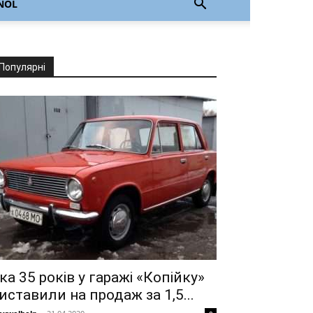
ÑOL
Популярні
ка 35 років у гаражі «Копійку»
иставили на продаж за 1,5...