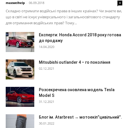
maxwelhelp
-
06.09.2018
0
Складно отримати водійські права в інших країнах? Чи знаєте ви,
що в світі не існує універсального і загальносвітового стандарту
для отримання водійських прав? Тому...
Експерти: Honda Accord 2018 року готова
до продажу
14.04.2020
Mitsubishi outlander 4 – го покоління
02.12.2021
Розсекречена оновлена модель Tesla
Model S
31.12.2021
Блог ім. Atarbrest → мотоекіп”цивільний”.
30.01.2022