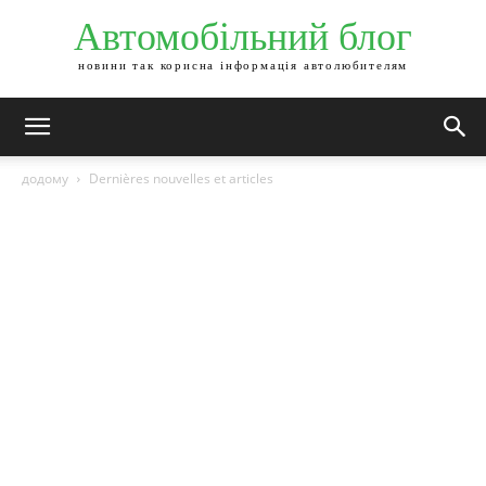
Автомобільний блог
новини так корисна інформація автолюбителям
додому
Dernières nouvelles et articles