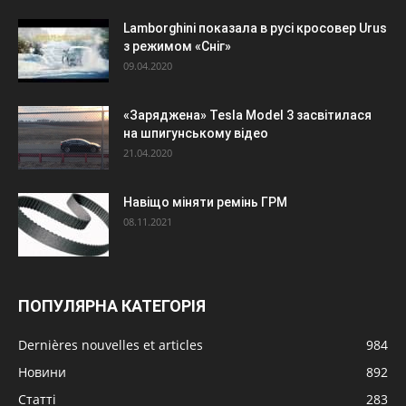
Lamborghini показала в русі кросовер Urus
з режимом «Сніг»
09.04.2020
«Заряджена» Tesla Model 3 засвітилася
на шпигунському відео
21.04.2020
Навіщо міняти ремінь ГРМ
08.11.2021
ПОПУЛЯРНА КАТЕГОРІЯ
Dernières nouvelles et articles
984
Новини
892
Статті
283