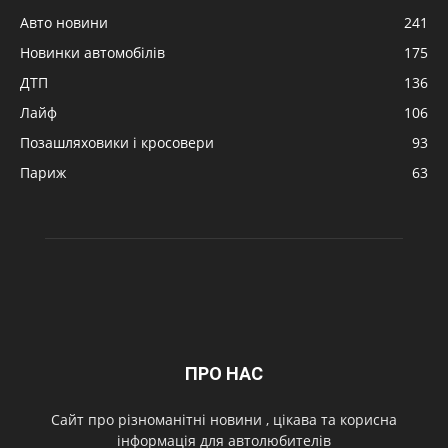
Авто новини
241
Новинки автомобілів
175
ДТП
136
Лайф
106
Позашляховики і кросовери
93
Париж
63
ПРО НАС
Cайт про різноманітні новини , цікава та корисна
інформація для автолюбителів