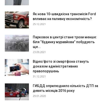
Як нова 10-швидкісна трансмісія Ford
впливає на паливну економічність?
25.12.2021
Парковок в центрі стане трохи менше:
біля “будинку муравйова” побудують
ще...
23.09.2021
Відео/фото зі смартфона стануть
доказом адміністративних
правопорушень
31.12.2021
ГИБДД оприлюднило кількість ДТП за
девять місяців 2016 року
29.01.2020