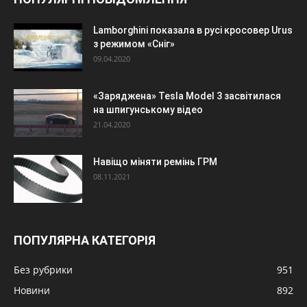
Lamborghini показала в русі кросовер Urus
з режимом «Сніг»
09.04.2020
«Заряджена» Tesla Model 3 засвітилася
на шпигунському відео
21.04.2020
Навіщо міняти ремінь ГРМ
08.11.2021
ПОПУЛЯРНА КАТЕГОРІЯ
Без рубрики
951
Новини
892