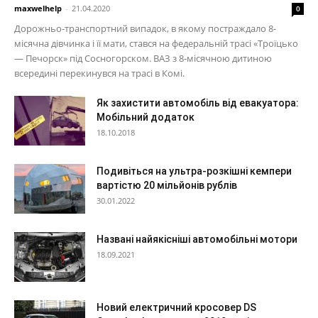
maxwelhelp
-
21.04.2020
0
Дорожньо-транспортний випадок, в якому постраждало 8-
місячна дівчинка і її мати, стався на федеральній трасі «Троїцько
— Печорск» під Сосногорском. ВАЗ з 8-місячною дитиною
всередині перекинувся на трасі в Комі.
Як захистити автомобіль від евакуатора:
Мобільний додаток
18.10.2018
Подивіться на ультра-розкішні кемпери
вартістю 20 мільйонів рублів
30.01.2022
Названі найякісніші автомобільні мотори
18.09.2021
Новий електричний кросовер DS