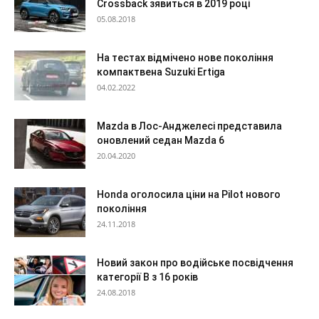
Crossback зявиться в 2019 році
05.08.2018
На тестах відмічено нове покоління
компактвена Suzuki Ertiga
04.02.2022
Mazda в Лос-Анджелесі представила
оновлений седан Mazda 6
20.04.2020
Honda оголосила ціни на Pilot нового
покоління
24.11.2018
Новий закон про водійське посвідчення
категорії В з 16 років
24.08.2018