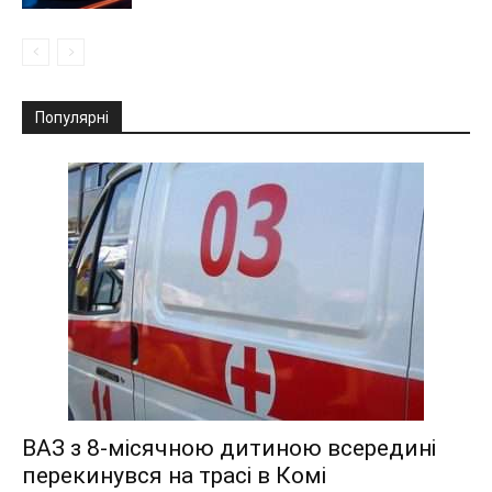
Популярні
ВАЗ з 8-місячною дитиною всередині
перекинувся на трасі в Комі