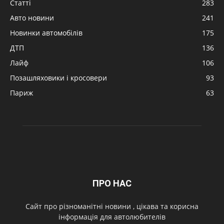
Статті
283
Авто новини
241
Новинки автомобілів
175
ДТП
136
Лайф
106
Позашляховики і кросовери
93
Париж
63
ПРО НАС
Cайт про різноманітні новини , цікава та корисна
інформація для автолюбителів