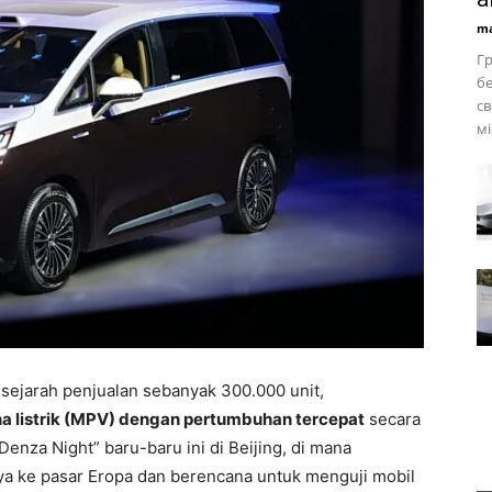
ma
Г
бе
св
міс
sejarah penjualan sebanyak 300.000 unit,
a listrik (MPV) dengan pertumbuhan tercepat
secara
“Denza Night” baru-baru ini di Beijing, di mana
 ke pasar Eropa dan berencana untuk menguji mobil