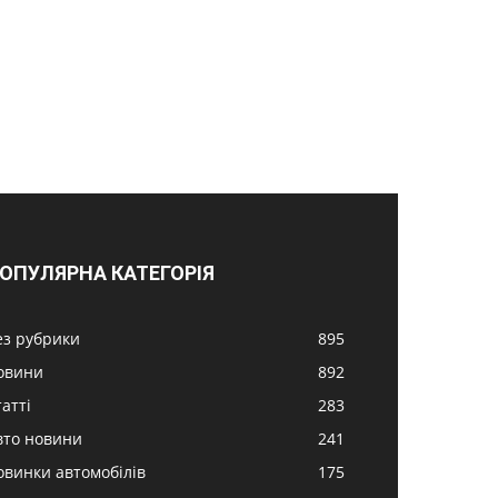
ОПУЛЯРНА КАТЕГОРІЯ
ез рубрики
895
овини
892
атті
283
вто новини
241
овинки автомобілів
175