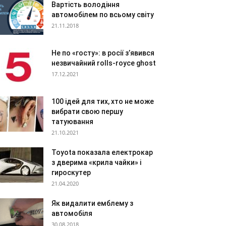
Вартість володіння
автомобілем по всьому світу
21.11.2018
Не по «госту»: в росії з’явився
незвичайний rolls-royce ghost
17.12.2021
100 ідей для тих, хто не може
вибрати свою першу
татуювання
21.10.2021
Toyota показала електрокар
з дверима «крила чайки» і
гироскутер
21.04.2020
Як видалити емблему з
автомобіля
30.08.2018