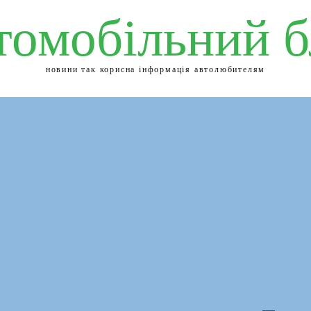
томобільний б
новини так корисна інформація автолюбителям