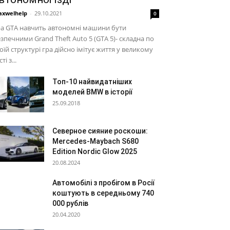
xwelhelp
-
29.10.2021
0
ра GTA навчить автономні машини бути
зпечними Grand Theft Auto 5 (GTA 5)- складна по
оїй структурі гра дійсно імітує життя у великому
ті з...
Топ-10 найвидатніших
моделей BMW в історії
25.09.2018
Северное сияние роскоши:
Mercedes-Maybach S680
Edition Nordic Glow 2025
20.08.2024
Автомобілі з пробігом в Росії
коштують в середньому 740
000 рублів
20.04.2020