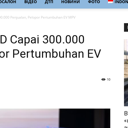
ОСАЛОН
ВІДЕО
ДТП
НОВИНИ
ФОТО
INDON
00.000 Penjualan, Pelopor Pertumbuhan EV MPV
YD Capai 300.000
por Pertumbuhan EV
10
В
«
а