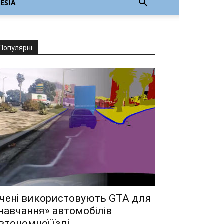
ESIA
Популярні
чені використовують GTA для
навчання» автомобілів
втономної їзді