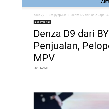
АВТ
додому
Без рубрики
Denza D9 dari BYD Capai 3
Без рубрики
Denza D9 dari B
Penjualan, Pelo
MPV
30.11.2025