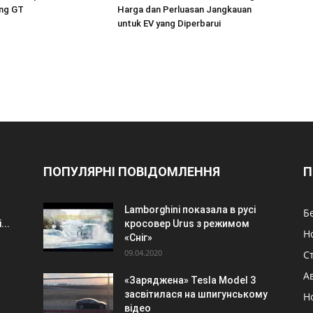
ng GT
Harga dan Perluasan Jangkauan
untuk EV yang Diperbarui
ПОПУЛЯРНІ ПОВІДОМЛЕННЯ
П
Lamborghini показала в русі
Б
...
кросовер Urus з режимом
Н
«Сніг»
09.04.2020
Ст
А
«Заряджена» Tesla Model 3
засвітилася на шпигунському
Н
відео