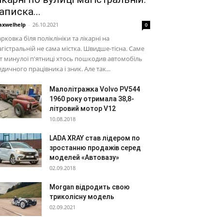
аписка...
xwelhelp
-
26.10.2021
0
рковка біля поліклініки та лікарні на
гістральній не сама містка. Швидше-тісна. Саме
т минулої п'ятниці хтось пошкодив автомобіль
дичного працівника і зник. Але так...
Малолітражка Volvo PV544
1960 року отримала 38,8-
літровий мотор V12
10.08.2018
LADA XRAY став лідером по
зростанню продажів серед
моделей «Автовазу»
02.09.2018
Morgan відродить свою
триколісну модель
02.09.2021