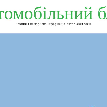
томобільний б
новини так корисна інформація автолюбителям