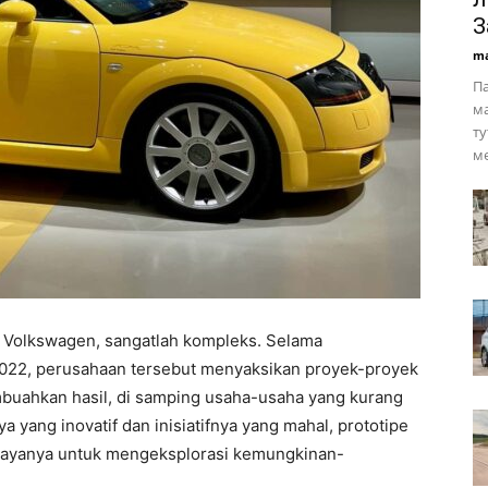
З
ma
Па
ма
ту
ме
 Volkswagen, sangatlah kompleks. Selama
022, perusahaan tersebut menyaksikan proyek-proyek
mbuahkan hasil, di samping usaha-usaha yang kurang
a yang inovatif dan inisiatifnya yang mahal, prototipe
upayanya untuk mengeksplorasi kemungkinan-