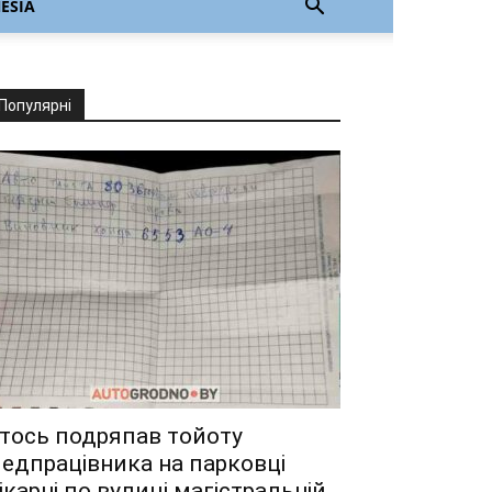
ESIA
Популярні
тось подряпав тойоту
едпрацівника на парковці
ікарні по вулиці магістральній.