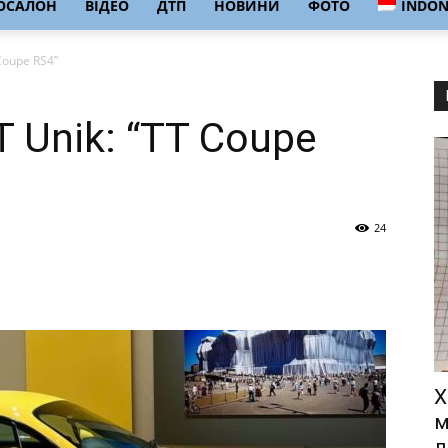
ОСАЛОН
ВІДЕО
ДТП
НОВИНИ
ФОТО
INDON
 Coupe RS4”
T Unik: “TT Coupe
24
Х
м
л