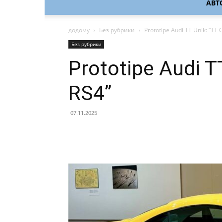
АВТ
додому
Без рубрики
Prototipe Audi TT Unik: “TT
Без рубрики
Prototipe Audi T
RS4”
07.11.2025