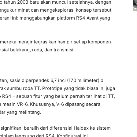
ro tahun 2003 baru akan muncul setelahnya, dengan
engukur minat dan mengeksplorasi konsep tersebut,
erani ini: menggabungkan platform RS4 Avant yang
i; mereka mengintegrasikan hampir setiap komponen
nsial belakang, roda, dan transmisi.
n, sasis diperpendek 6,7 inci (170 milimeter) di
ak sumbu roda TT. Prototipe yang tidak biasa ini juga
 RS4 – sebuah fitur yang belum pernah terlihat di TT,
 mesin VR-6. Khususnya, V-6 dipasang secara
dar yang melintang.
ignifikan, beralih dari diferensial Haldex ke sistem
pinjam langsung dari RS4. Konfigurasi ini,