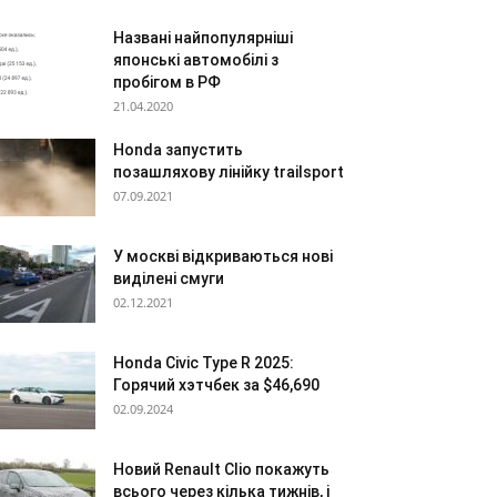
Названі найпопулярніші
японські автомобілі з
пробігом в РФ
21.04.2020
Honda запустить
позашляхову лінійку trailsport
07.09.2021
У москві відкриваються нові
виділені смуги
02.12.2021
Honda Civic Type R 2025:
Горячий хэтчбек за $46,690
02.09.2024
Новий Renault Clio покажуть
всього через кілька тижнів, і