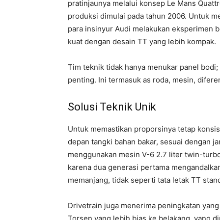
pratinjaunya melalui konsep Le Mans Quatt
produksi dimulai pada tahun 2006. Untuk m
para insinyur Audi melakukan eksperimen b
kuat dengan desain TT yang lebih kompak.
Tim teknik tidak hanya menukar panel bod
penting. Ini termasuk as roda, mesin, difere
Solusi Teknik Unik
Untuk memastikan proporsinya tetap konsiste
depan tangki bahan bakar, sesuai dengan jar
menggunakan mesin V-6 2.7 liter twin-turbo
karena dua generasi pertama mengandalkan
memanjang, tidak seperti tata letak TT stan
Drivetrain juga menerima peningkatan yang s
Torsen yang lebih bias ke belakang, yang di