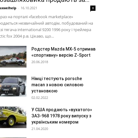
xwelhelp
-
16.10.2021
0
раз на порталі «facebook marketplace»
одається незвичайний автодім, побудований на
зі тягача international 9200 1996 року і трейлера
ctic fox 2004 р.в. Цікаво, що...
Родстер Mazda MX-5 отримав
«спортивну» версію Z-Sport
20.06.2018
Німці тестують porsche
macan з новою силовою
установкою
02.02.2022
У США продають «вухатого»
ЗАЗ-968 1978 року випуску з
українським номером
21.04.2020