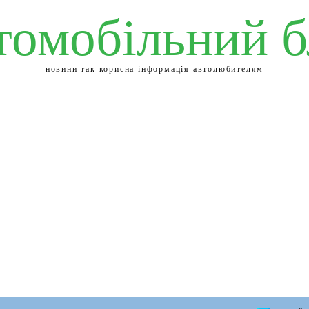
томобільний б
новини так корисна інформація автолюбителям