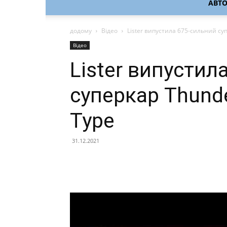
АВТ
додому
Відео
Lister випустила 675-сильний суп
Відео
Lister випустил
суперкар Thunde
Type
31.12.2021