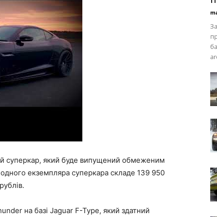
ma
За
пр
ба
ar
ий суперкар, який буде випущений обмеженим
ь одного екземпляра суперкара складе 139 950
рублів.
under на базі Jaguar F-Type, який здатний