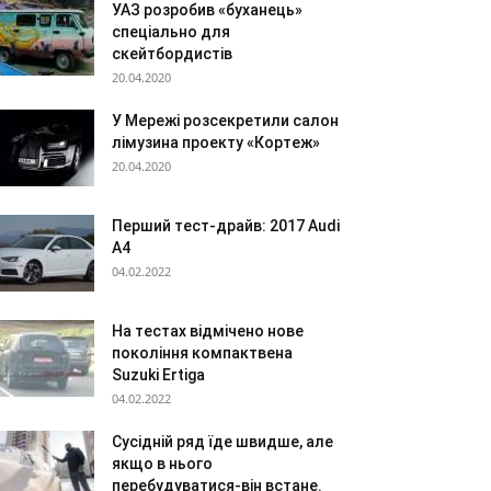
УАЗ розробив «буханець»
спеціально для
скейтбордистів
20.04.2020
У Мережі розсекретили салон
лімузина проекту «Кортеж»
20.04.2020
Перший тест-драйв: 2017 Audi
A4
04.02.2022
На тестах відмічено нове
покоління компактвена
Suzuki Ertiga
04.02.2022
Сусідній ряд їде швидше, але
якщо в нього
перебудуватися-він встане.