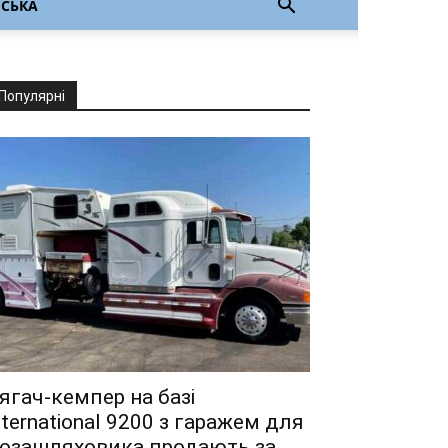
НСЬКА
Популярні
ягач-кемпер на базі
nternational 9200 з гаражем для
озашляховика продають за...