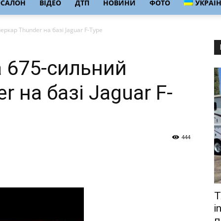
ОСАЛОН
ВІДЕО
ДТП
НОВИНИ
ФОТО
УКРАЇ
еркар Thunder на базі Jaguar F-Type
а 675-сильний
r на базі Jaguar F-
444
Т
i
п