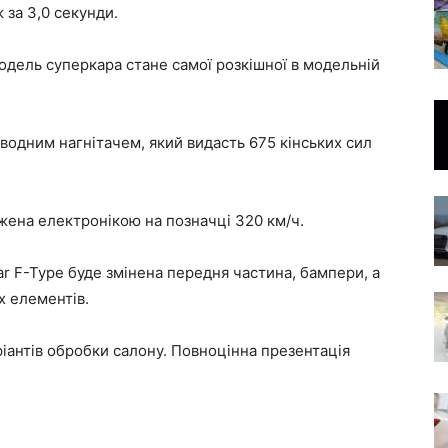
 за 3,0 секунди.
модель суперкара стане самої розкішної в модельній
водним нагнітачем, який видасть 675 кінських сил
ена електронікою на позначці 320 км/ч.
uar F-Type буде змінена передня частина, бампери, а
 елементів.
ріантів обробки салону. Повноцінна презентація