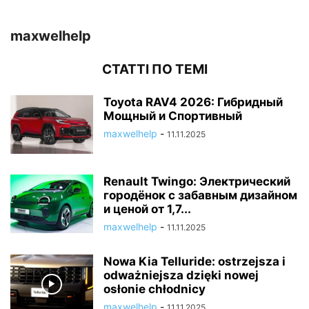
maxwelhelp
СТАТТІ ПО ТЕМІ
Toyota RAV4 2026: Гибридный
Мощный и Спортивный
maxwelhelp
-
11.11.2025
Renault Twingo: Электрический
городёнок с забавным дизайном
и ценой от 1,7...
maxwelhelp
-
11.11.2025
Nowa Kia Telluride: ostrzejsza i
odważniejsza dzięki nowej
osłonie chłodnicy
maxwelhelp
-
11.11.2025