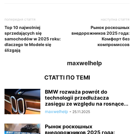
попередня стаття
наступна стаття
Top 10 najwolniej
Рынок роскошных
sprzedających się
внедорожников 2025 года:
samochodów w 2025 roku:
Комфорт без
dlaczego te Modele się
компромиссов
ślizgają
maxwelhelp
СТАТТІ ПО ТЕМІ
BMW rozważa powrót do
technologii przedłużacza
zasięgu ze względu na rosnące...
maxwelhelp
-
25.11.2025
Рынок роскошных
внедорожников 2025 года: