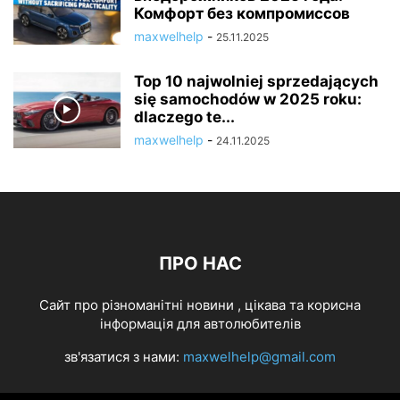
Комфорт без компромиссов
maxwelhelp
-
25.11.2025
Top 10 najwolniej sprzedających
się samochodów w 2025 roku:
dlaczego te...
maxwelhelp
-
24.11.2025
ПРО НАС
Cайт про різноманітні новини , цікава та корисна
інформація для автолюбителів
зв'язатися з нами:
maxwelhelp@gmail.com