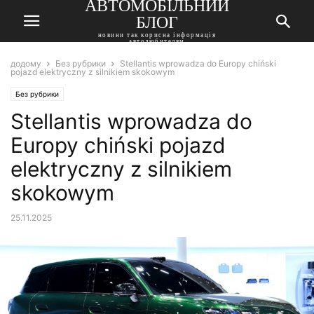
АВТОМОБІЛЬНИЙ
БЛОГ
новини так корисна інформація
автолюбителям
додому
Без рубрики
Stellantis wprowadza do Europy chiński
pojazd elektryczny z silnikiem skokowym
Без рубрики
Stellantis wprowadza do
Europy chiński pojazd
elektryczny z silnikiem
skokowym
25.11.2025