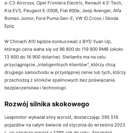
e-C3 Aircross, Opel Frontera Electric, Renault 4 E-Tech,
Kia EV3, Peugeot E-2008, Fiat 600e, Jeep Avenger, Alfa
Romeo Junior, Ford Puma Gen-E, VW ID.Cross i Skoda
Epiq.
W Chinach A10 będzie konkurować z BYD Yuan Up,
którego cena waha się od 96 800 do 119 800 RMB (około
13 600 do 16 900 dolarów). Stellantis ma na celu
przyciągnięcie „inteligentnych klientów”, którzy chcą
drugiego samochodu w przystępnej cenie lub tych, którzy
przechodzą z silników spalinowych bez poświęcania
bezpieczeństwa i technologii.
Rozwój silnika skokowego
Leapmotor wykazał silny wzrost, dostarczając 395 516
pojazdów na całym świecie od stycznia do września 2023
r., co oznacza wzrost o 129% rok do roku. Sprzedaż