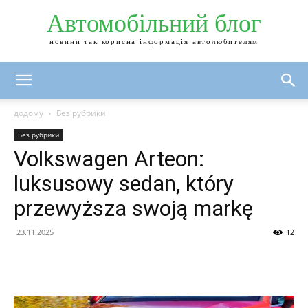
Автомобільний блог
новини так корисна інформація автолюбителям
додому
Без рубрики
Без рубрики
Volkswagen Arteon:
luksusowy sedan, który
przewyższa swoją markę
23.11.2025
12