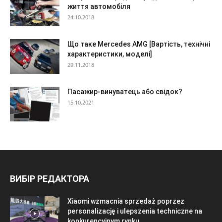
життя автомобіля
24.10.2018
Що таке Mercedes AMG [Вартість, технічні
характеристики, моделі]
29.11.2018
Пасажир-винуватець або свідок?
15.10.2021
ВИБІР РЕДАКТОРА
Xiaomi wzmacnia sprzedaż poprzez
personalizację i ulepszenia techniczne na
konkurencyjnym rynku...