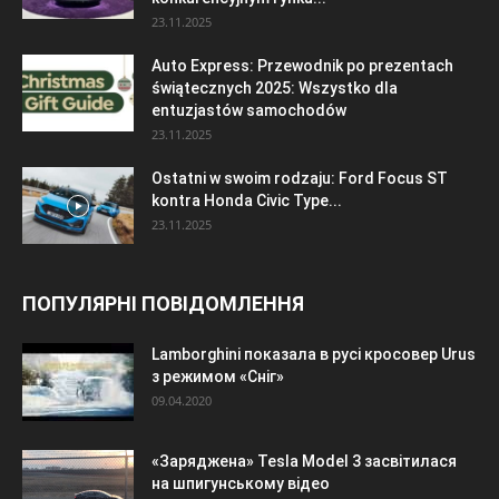
23.11.2025
Auto Express: Przewodnik po prezentach
świątecznych 2025: Wszystko dla
entuzjastów samochodów
23.11.2025
Ostatni w swoim rodzaju: Ford Focus ST
kontra Honda Civic Type...
23.11.2025
ПОПУЛЯРНІ ПОВІДОМЛЕННЯ
Lamborghini показала в русі кросовер Urus
з режимом «Сніг»
09.04.2020
«Заряджена» Tesla Model 3 засвітилася
на шпигунському відео