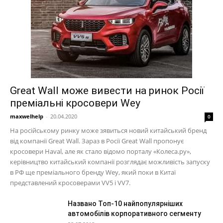
Great Wall може вивести на ринок Росії
преміальні кросовери Wey
maxwelhelp
-
20.04.2020
0
На російському ринку може зявиться новий китайський бренд
від компанії Great Wall. Зараз в Росії Great Wall пропонує
кросовери Haval, але як стало відомо порталу «Колеса.ру»,
керівництво китайський компанії розглядає можливість запуску
в РФ ще преміального бренду Wey, який поки в Китаї
представлений кросоверами VV5 і VV7.
Названо Топ-10 найпопулярніших
автомобілів корпоративного сегменту