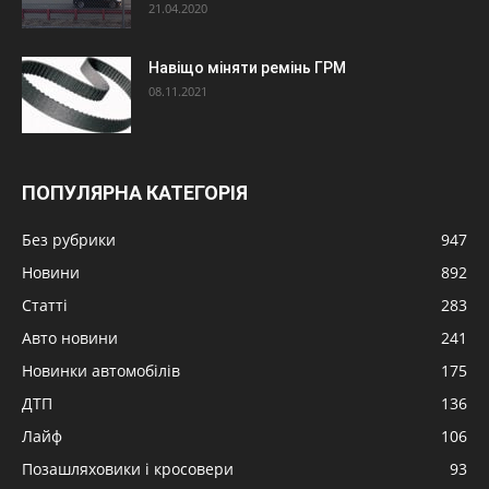
21.04.2020
Навіщо міняти ремінь ГРМ
08.11.2021
ПОПУЛЯРНА КАТЕГОРІЯ
Без рубрики
947
Новини
892
Статті
283
Авто новини
241
Новинки автомобілів
175
ДТП
136
Лайф
106
Позашляховики і кросовери
93