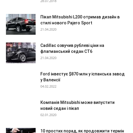
28.07.2018
Пікап Mitsubishi L200 отримав дизайн в
стилі нового Pajero Sport
21.04.2020
Cadillac озвучив рублеві ціни на
флагманський седан CT6
21.04.2020
Ford інвестує $870 млн у іспанська завод
у Валенсії
04.02.2022
Компанія Mitsubishi може випустити
новий седан і пікап
02.01.2020
10 простих порад, як продовжити термін