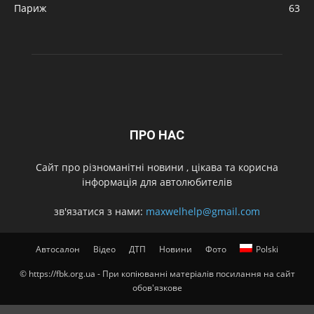
Париж
63
ПРО НАС
Cайт про різноманітні новини , цікава та корисна
інформація для автолюбителів
зв'язатися з нами:
maxwelhelp@gmail.com
Автосалон
Відео
ДТП
Новини
Фото
Polski
© https://fbk.org.ua - При копіюванні матеріалів посилання на сайт
обов'язкове