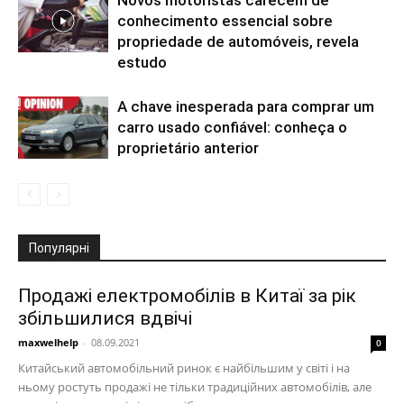
conhecimento essencial sobre
propriedade de automóveis, revela
estudo
A chave inesperada para comprar um
carro usado confiável: conheça o
proprietário anterior
Популярні
Продажі електромобілів в Китаї за рік
збільшилися вдвічі
maxwelhelp
-
08.09.2021
0
Китайський автомобільний ринок є найбільшим у світі і на
ньому ростуть продажі не тільки традиційних автомобілів, але