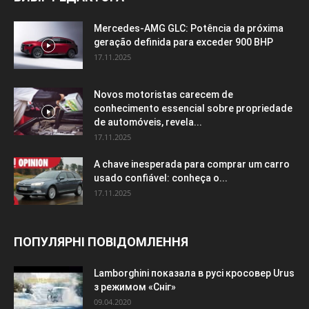
Mercedes-AMG GLC: Potência da próxima
geração definida para exceder 900 BHP
17.11.2025
Novos motoristas carecem de
conhecimento essencial sobre propriedade
de automóveis, revela...
17.11.2025
A chave inesperada para comprar um carro
usado confiável: conheça o...
17.11.2025
ПОПУЛЯРНІ ПОВІДОМЛЕННЯ
Lamborghini показала в русі кросовер Urus
з режимом «Сніг»
09.04.2020