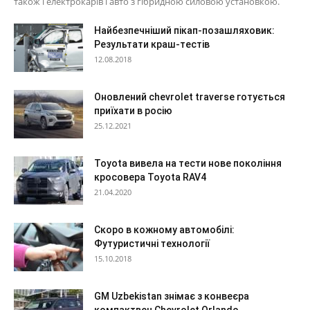
також і електрокарів і авто з гібридною силовою установкою.
Найбезпечніший пікап-позашляховик:
Результати краш-тестів
12.08.2018
Оновлений chevrolet traverse готується
приїхати в росію
25.12.2021
Toyota вивела на тести нове покоління
кросовера Toyota RAV4
21.04.2020
Скоро в кожному автомобілі:
Футуристичні технології
15.10.2018
GM Uzbekistan знімає з конвеєра
компактвен Chevrolet Orlando