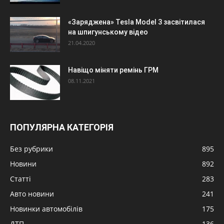
«Заряджена» Tesla Model 3 засвітилася
на шпигунському відео
21.04.2020
Навіщо міняти ремінь ГРМ
08.11.2021
ПОПУЛЯРНА КАТЕГОРІЯ
Без рубрики
895
Новини
892
Статті
283
Авто новини
241
Новинки автомобілів
175
ДТП
136