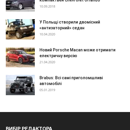
10.09.2018
У Польщі створили двомісний
«антизаторний» седан
10.04.2020
Новий Porsche Macan може отримати
електричну версію
21.04.2020
Brabus: Всі самі приголомшливі
автомобілі
05.01.2019
ВИБІР РЕДАКТОРА