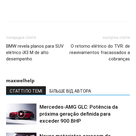
попередня стаття
наступна стаття
BMW revela planos para SUV
O retorno elétrico do TVR: de
elétrico iX3 M de alto
reavivamentos fracassados a
desempenho
cobranças
maxwelhelp
СТАТТІ ПО ТЕМІ
БІЛЬШЕ ВІД АВТОРА
Mercedes-AMG GLC: Potência da
próxima geração definida para
exceder 900 BHP
Novos motoristas carecem de