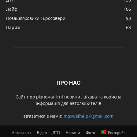
Лайф
106
Позашляховики і кросовери
93
Париж
63
ПРО НАС
Cайт про різноманітні новини , цікава та корисна
інформація для автолюбителів
зв'язатися з нами:
maxwelhelp@gmail.com
Автосалон
Відео
ДТП
Новини
Фото
Português