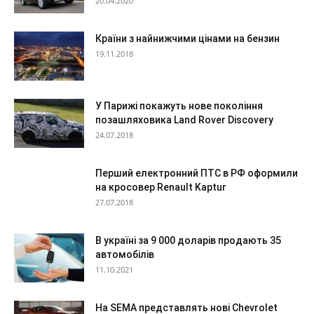
20.04.2020
Країни з найнижчими цінами на бензин
19.11.2018
У Парижі покажуть нове покоління
позашляховика Land Rover Discovery
24.07.2018
Перший електронний ПТС в РФ оформили
на кросовер Renault Kaptur
27.07.2018
В україні за 9 000 доларів продають 35
автомобілів
11.10.2021
На SEMA представлять нові Chevrolet