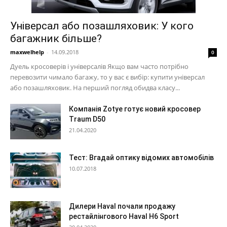
Універсал або позашляховик: У кого
багажник більше?
maxwelhelp
-
14.09.2018
0
Дуель кросоверів і універсалів Якщо вам часто потрібно
перевозити чимало багажу, то у вас є вибір: купити універсал
або позашляховик. На перший погляд обидва класу...
Компанія Zotye готує новий кросовер
Traum D50
21.04.2020
Тест: Вгадай оптику відомих автомобілів
10.07.2018
Дилери Haval почали продажу
рестайлінгового Haval H6 Sport