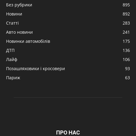
Без рубрики
895
Новини
892
Статті
283
Авто новини
241
Новинки автомобілів
175
ДТП
136
Лайф
106
Позашляховики і кросовери
93
Париж
63
ПРО НАС