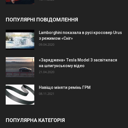
ПОПУЛЯРНІ ПОВІДОМЛЕННЯ
Lamborghini показала в русі кросовер Urus
з режимом «Сніг»
09.04.2020
«Заряджена» Tesla Model 3 засвітилася
на шпигунському відео
21.04.2020
Навіщо міняти ремінь ГРМ
08.11.2021
ПОПУЛЯРНА КАТЕГОРІЯ