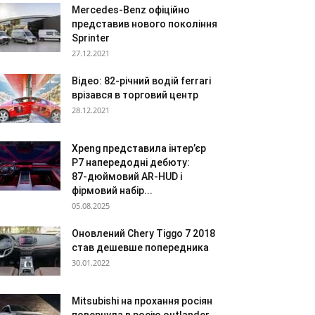
Mercedes-Benz офіційно
представив нового покоління
Sprinter
27.12.2021
Відео: 82-річний водій ferrari
врізався в торговий центр
28.12.2021
Xpeng представила інтер’єр
P7 напередодні дебюту:
87‑дюймовий AR-HUD і
фірмовий набір...
05.08.2025
Оновлений Chery Tiggo 7 2018
став дешевше попередника
30.01.2022
Mitsubishi на прохання росіян