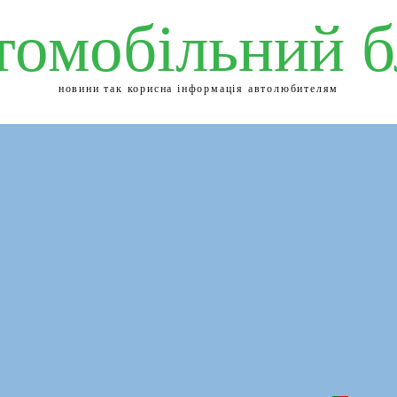
томобільний б
новини так корисна інформація автолюбителям