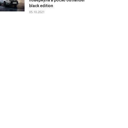
повернула в росію outlander
black edition
05.10.2021