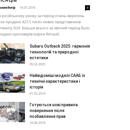
xwelhelp
-
19.07.2018
0
 російському ринку за період січень-вересень
ло продано 427,5 тисяч нових представників
гменту SUV. Більше всього за звітний період було
одано кросоверів марки Renault.
Subaru Outback 2025: гармонія
технологій та природної
естетики
05.02.2025
Найвідоміші моделі СААБ їх
технічні характеристики і
історія
01.02.2019
Готуються нові правила
повернення після
позбавлення прав
16.06.2018