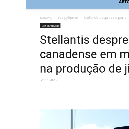
АВТ
додому
Без рубрики
Stellantis despreza o parl
Без рубрики
Stellantis despr
canadense em m
na produção de j
28.11.2025