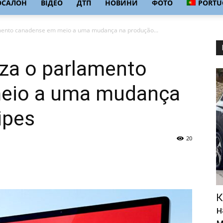
ОСАЛОН
ВІДЕО
ДТП
НОВИНИ
ФОТО
PORTU
amento canadense em meio a uma mudança na produção...
eza o parlamento
eio a uma mudança
ipes
20
К
н
м