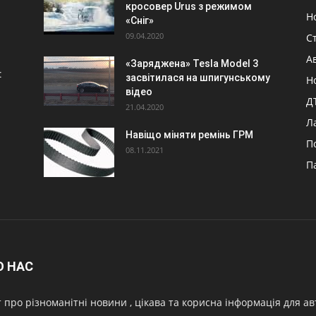
кросовер Urus з режимом
Н
«Сніг»
09.04.2020
Ст
А
«Заряджена» Tesla Model 3
:
засвітилася на шпигунському
Н
відео
Д
21.04.2020
Л
Навіщо міняти ремінь ГРМ
П
08.11.2021
П
О НАС
 про різноманітні новини , цікава та корисна інформація для а