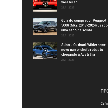
vai a leilão
28.11.2025
Guia do comprador Peugeot
5008 (Mk2, 2017-2024) usado
uma escolha sólida...
28.11.2025
Subaru Outback Wilderness:
novo carro-chefe robusto
chegando à Austrália
28.11.2025
ПР
Cайт