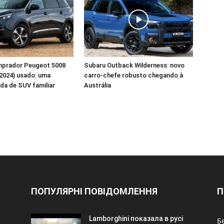
mprador Peugeot 5008
Subaru Outback Wilderness: novo
2024) usado: uma
carro-chefe robusto chegando à
ida de SUV familiar
Austrália
ПОПУЛЯРНІ ПОВІДОМЛЕННЯ
П
Lamborghini показала в русі
Б