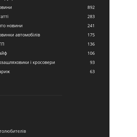
овини
892
атті
283
вто новини
241
овинки автомобілів
175
ТП
136
айф
106
озашляховики і кросовери
93
ариж
63
втолюбителів