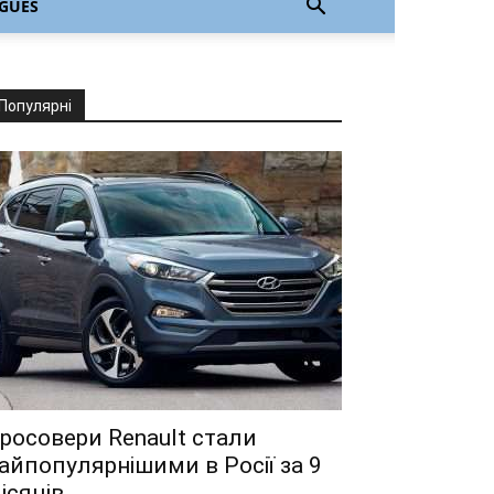
GUÊS
Популярні
росовери Renault стали
айпопулярнішими в Росії за 9
ісяців