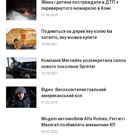
Жінка і дитина постраждали в ДТП з
перевернутого іномаркою в Комі
21.04.2020
Подивіться на дерев’яну копію kia
sorento, яку можна купити
24.09.2021
Компанія Mercedes розсекретила салон
нового покоління Sprinter
10.10.2021
Відео: Високоінтелектуальний
американський коп
01.02.2019
Моделі автомобілів Alfa Romeo, Ferrari і
Maserati позбавлять механічних КП
04.02.2022