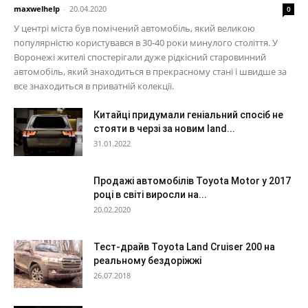
maxwelhelp
-
20.04.2020
0
У центрі міста був помічений автомобіль, який великою
популярністю користувався в 30-40 роки минулого століття. У
Воронежі жителі спостерігали дуже рідкісний старовинний
автомобіль, який знаходиться в прекрасному стані і швидше за
все знаходиться в приватній колекції.
Китайці придумали геніальний спосіб не
стояти в черзі за новим land...
31.01.2022
Продажі автомобілів Toyota Motor у 2017
році в світі виросли на...
20.02.2020
Тест-драйв Toyota Land Cruiser 200 на
реальному бездоріжжі
26.07.2018