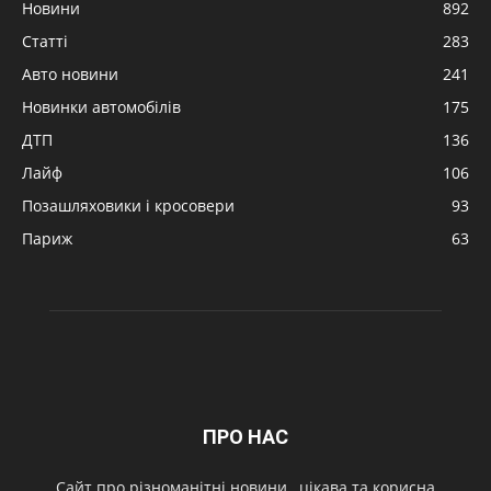
Новини
892
Статті
283
Авто новини
241
Новинки автомобілів
175
ДТП
136
Лайф
106
Позашляховики і кросовери
93
Париж
63
ПРО НАС
Cайт про різноманітні новини , цікава та корисна