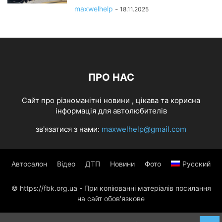
maxwelhelp
-
18.11.2025
ПРО НАС
Cайт про різноманітні новини , цікава та корисна
інформація для автолюбителів
зв'язатися з нами:
maxwelhelp@gmail.com
Автосалон
Відео
ДТП
Новини
Фото
Русский
© https://fbk.org.ua - При копіюванні матеріалів посилання
на сайт обов'язкове