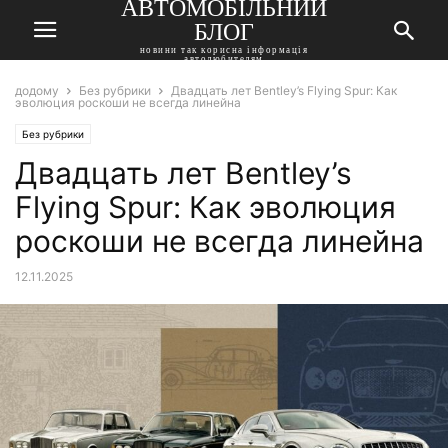
АВТОМОБІЛЬНИЙ
БЛОГ
новини так корисна інформація
автолюбителям
додому
Без рубрики
Двадцать лет Bentley’s Flying Spur: Как
эволюция роскоши не всегда линейна
Без рубрики
Двадцать лет Bentley’s
Flying Spur: Как эволюция
роскоши не всегда линейна
12.11.2025