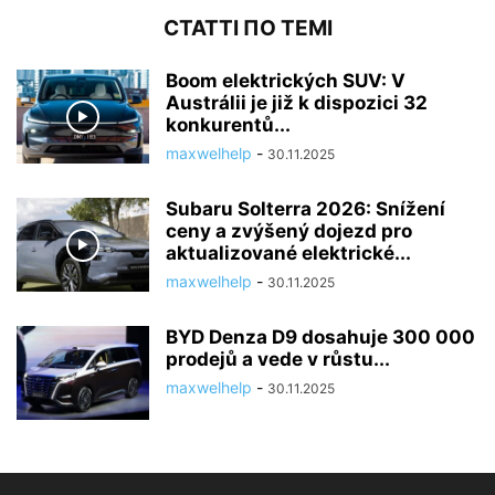
СТАТТІ ПО ТЕМІ
Boom elektrických SUV: V
Austrálii je již k dispozici 32
konkurentů...
maxwelhelp
-
30.11.2025
Subaru Solterra 2026: Snížení
ceny a zvýšený dojezd pro
aktualizované elektrické...
maxwelhelp
-
30.11.2025
BYD Denza D9 dosahuje 300 000
prodejů a vede v růstu...
maxwelhelp
-
30.11.2025