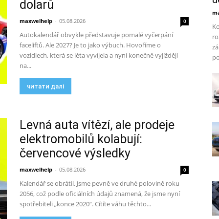
dolarů
ma
maxwelhelp
-
05.08.2026
0
Ko
Autokalendář obvykle představuje pomalé vyčerpání
ro
faceliftů. Ale 2027? Je to jako výbuch. Hovoříme o
zá
vozidlech, která se léta vyvíjela a nyní konečně vyjíždějí
po
na...
читати далі
Levná auta vítězí, ale prodeje
elektromobilů kolabují:
červencové výsledky
maxwelhelp
-
05.08.2026
0
Kalendář se obrátil. Jsme pevně ve druhé polovině roku
2056, což podle oficiálních údajů znamená, že jsme nyní
spotřebiteli „konce 2020“. Cítíte váhu těchto...