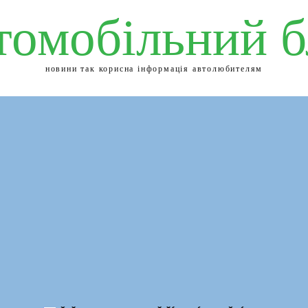
томобільний б
новини так корисна інформація автолюбителям