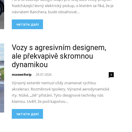
Nadcházející levný elektrický pickup, o kterém se říká, že je
návratem Ranchera, bude obsahovat...
читати далі
Vozy s agresivním designem,
ale překvapivě skromnou
dynamikou
maxwelhelp
-
28.07.2026
0
Výrazný exteriér nemusí vždy znamenat rychlou
akceleraci. Rozměrové spoilery. Výrazné aerodynamické
rty. Nízké, „zlé“ přistání. Tyto designové techniky nás
klamou. Uvěří, že pod kapotou...
читати далі