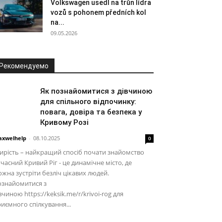
Volkswagen usedl na trůn lídra
vozů s pohonem předních kol
na...
09.05.2026
Рекомендуемо
Як познайомитися з дівчиною
для спільного відпочинку:
повага, довіра та безпека у
Кривому Розі
xwelhelp
-
08.10.2025
0
рість – найкращий спосіб почати знайомство
часний Кривий Ріг - це динамічне місто, де
жна зустріти безліч цікавих людей.
ознайомитися з
вчиною https://keksik.me/r/krivoi-rog для
иємного спілкування...