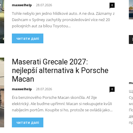
maxwelhelp
-
28.07.2026
0
Tohle nebylo jen jedno hlídkové auto. A ne dva. Záznamy z
Dashcam v Sydney zachytily pronásledování více než 20
policejních aut za bílou Toyotou...
читати далі
Maserati Grecale 2027:
nejlepší alternativa k Porsche
Macan
ma
maxwelhelp
-
28.07.2026
0
Щи
Éra benzinového Porsche Macan skončila. Ať žije
Су
elektrický. Ale buďme upřímní: Macan si nekupujete kvůli
мо
nabíjecím portům. Koupíte si ho, protože se ovládá jako...
П
ді
пр
читати далі