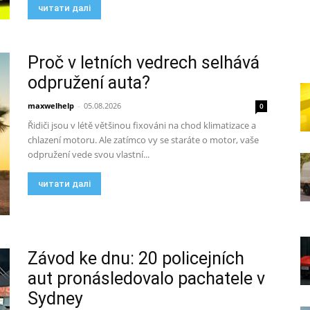
читати далі
Proč v letních vedrech selhává
odpružení auta?
maxwelhelp
-
05.08.2026
0
Řidiči jsou v létě většinou fixováni na chod klimatizace a
chlazení motoru. Ale zatímco vy se staráte o motor, vaše
odpružení vede svou vlastní...
читати далі
Závod ke dnu: 20 policejních
aut pronásledovalo pachatele v
Sydney