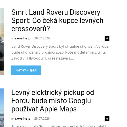
Smrt Land Roveru Discovery
Sport: Co čeká kupce levných
crossoverů?
maxwelhelp
-
28.07.2026
0
Land Rover Discovery Sport byl oficiálně ukončen. Výroba
bude ukončena v prosinci 2026. Poté model zmizí z trhu.
Závod v Hillwoodu (UK) se nezavírá,...
читати далі
Levný elektrický pickup od
Fordu bude místo Googlu
používat Apple Maps
maxwelhelp
-
28.07.2026
0
Ford se zbavuje Google Maps pro svůj další velký projekt.