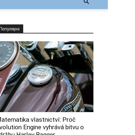
Популярні
atematika vlastnictví: Proč
volution Engine vyhrává bitvu o
držbu Harley Bagger