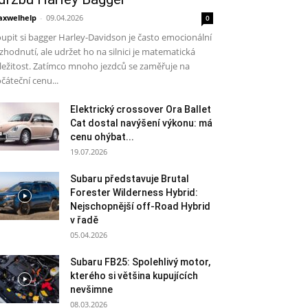
xwelhelp
-
09.04.2026
0
upit si bagger Harley-Davidson je často emocionální
zhodnutí, ale udržet ho na silnici je matematická
ležitost. Zatímco mnoho jezdců se zaměřuje na
čáteční cenu...
Elektrický crossover Ora Ballet
Cat dostal navýšení výkonu: má
cenu ohýbat...
19.07.2026
Subaru představuje Brutal
Forester Wilderness Hybrid:
Nejschopnější off-Road Hybrid
v řadě
05.04.2026
Subaru FB25: Spolehlivý motor,
kterého si většina kupujících
nevšimne
08.03.2026