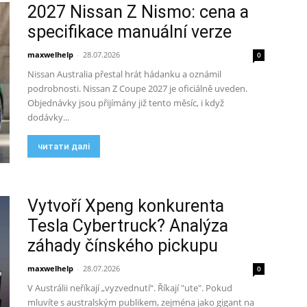
2027 Nissan Z Nismo: cena a
specifikace manuální verze
maxwelhelp
-
28.07.2026
0
Nissan Australia přestal hrát hádanku a oznámil
podrobnosti. Nissan Z Coupe 2027 je oficiálně uveden.
Objednávky jsou přijímány již tento měsíc, i když
dodávky...
читати далі
Vytvoří Xpeng konkurenta
Tesla Cybertruck? Analýza
záhady čínského pickupu
maxwelhelp
-
28.07.2026
0
V Austrálii neříkají „vyzvednutí“. Říkají "ute". Pokud
mluvíte s australským publikem, zejména jako gigant na