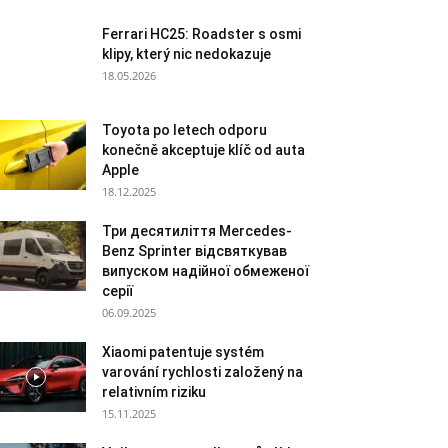
Ferrari HC25: Roadster s osmi
klipy, který nic nedokazuje
18.05.2026
Toyota po letech odporu
konečně akceptuje klíč od auta
Apple
18.12.2025
Три десятиліття Mercedes-
Benz Sprinter відсвяткував
випуском надійної обмеженої
серії
06.09.2025
Xiaomi patentuje systém
varování rychlosti založený na
relativním riziku
15.11.2025