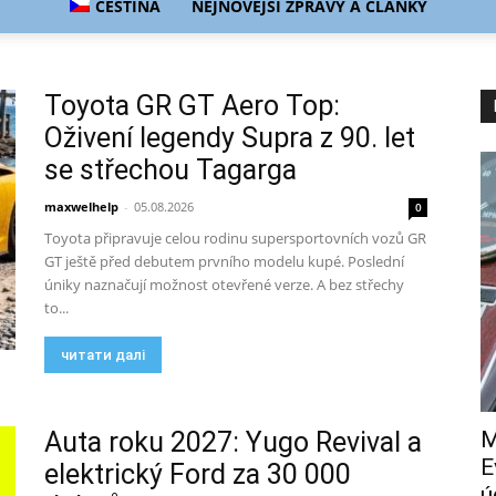
ČEŠTINA
NEJNOVĚJŠÍ ZPRÁVY A ČLÁNKY
Toyota GR GT Aero Top:
Oživení legendy Supra z 90. let
se střechou Tagarga
maxwelhelp
-
05.08.2026
0
Toyota připravuje celou rodinu supersportovních vozů GR
GT ještě před debutem prvního modelu kupé. Poslední
úniky naznačují možnost otevřené verze. A bez střechy
to...
читати далі
Auta roku 2027: Yugo Revival a
M
E
elektrický Ford za 30 000
ú