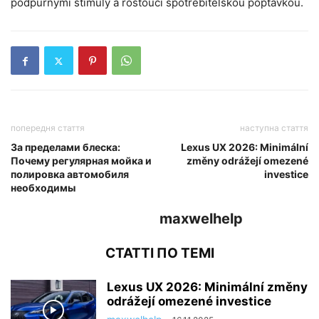
podpůrnými stimuly a rostoucí spotřebitelskou poptávkou.
попередня стаття
наступна стаття
За пределами блеска:
Lexus UX 2026: Minimální
Почему регулярная мойка и
změny odrážejí omezené
полировка автомобиля
investice
необходимы
maxwelhelp
СТАТТІ ПО ТЕМІ
Lexus UX 2026: Minimální změny
odrážejí omezené investice