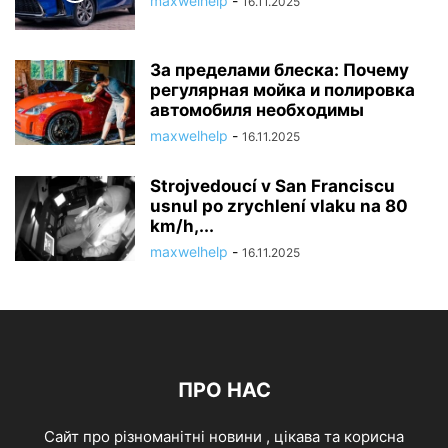
maxwelhelp
-
16.11.2025
За пределами блеска: Почему
регулярная мойка и полировка
автомобиля необходимы
maxwelhelp
-
16.11.2025
Strojvedoucí v San Franciscu
usnul po zrychlení vlaku na 80
km/h,...
maxwelhelp
-
16.11.2025
ПРО НАС
Cайт про різноманітні новини , цікава та корисна