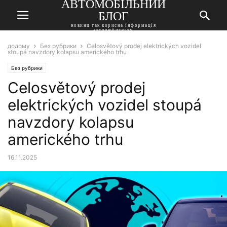
АВТОМОБІЛЬНИЙ
БЛОГ
новини так корисна інформація
автолюбителям
додому
Без рубрики
Celosvětový prodej elektrických vozidel
stoupá navzdory kolapsu amerického trhu
Без рубрики
Celosvětový prodej
elektrických vozidel stoupá
navzdory kolapsu
amerického trhu
16.11.2025