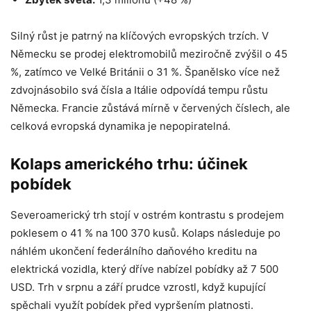
Silný růst je patrný na klíčových evropských trzích. V
Německu se prodej elektromobilů meziročně zvýšil o 45
%, zatímco ve Velké Británii o 31 %. Španělsko více než
zdvojnásobilo svá čísla a Itálie odpovídá tempu růstu
Německa. Francie zůstává mírně v červených číslech, ale
celková evropská dynamika je nepopiratelná.
Kolaps amerického trhu: účinek
pobídek
Severoamerický trh stojí v ostrém kontrastu s prodejem
poklesem o 41 % na 100 370 kusů. Kolaps následuje po
náhlém ukončení federálního daňového kreditu na
elektrická vozidla, který dříve nabízel pobídky až 7 500
USD. Trh v srpnu a září prudce vzrostl, když kupující
spěchali využít pobídek před vypršením platnosti.