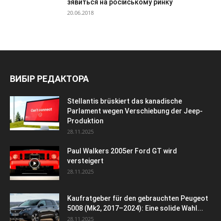
зявиться на російському ринку
20.06.2018
ВИБІР РЕДАКТОРА
Stellantis brüskiert das kanadische
Parlament wegen Verschiebung der Jeep-
Produktion
28.11.2025
Paul Walkers 2005er Ford GT wird
versteigert
28.11.2025
Kaufratgeber für den gebrauchten Peugeot
5008 (Mk2, 2017–2024): Eine solide Wahl...
28.11.2025