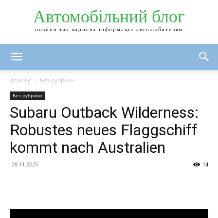
Автомобільний блог
новини так корисна інформація автолюбителям
додому
Без рубрики
Без рубрики
Subaru Outback Wilderness:
Robustes neues Flaggschiff
kommt nach Australien
28.11.2025
14