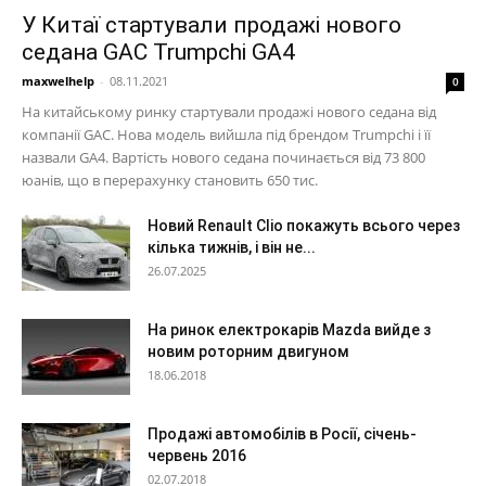
У Китаї стартували продажі нового
седана GAC Trumpchi GA4
maxwelhelp
-
08.11.2021
0
На китайському ринку стартували продажі нового седана від
компанії GAC. Нова модель вийшла під брендом Trumpchi і її
назвали GA4. Вартість нового седана починається від 73 800
юанів, що в перерахунку становить 650 тис.
Новий Renault Clio покажуть всього через
кілька тижнів, і він не...
26.07.2025
На ринок електрокарів Mazda вийде з
новим роторним двигуном
18.06.2018
Продажі автомобілів в Росії, січень-
червень 2016
02.07.2018