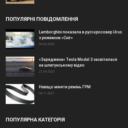
ПОПУЛЯРНІ ПОВІДОМЛЕННЯ
Lamborghini показала в русі кросовер Urus
з режимом «Сніг»
09.04.2020
«Заряджена» Tesla Model 3 засвітилася
на шпигунському відео
21.04.2020
Навіщо міняти ремінь ГРМ
08.11.2021
ПОПУЛЯРНА КАТЕГОРІЯ