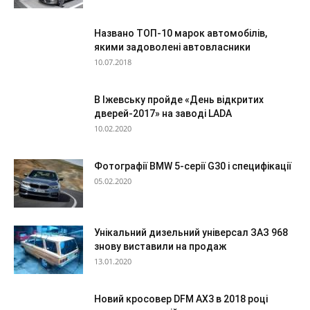
Названо ТОП-10 марок автомобілів,
якими задоволені автовласники
10.07.2018
В Іжевську пройде «День відкритих
дверей-2017» на заводі LADA
10.02.2020
Фотографії BMW 5-серії G30 і специфікації
05.02.2020
Унікальний дизельний універсал ЗАЗ 968
знову виставили на продаж
13.01.2020
Новий кросовер DFM AX3 в 2018 році