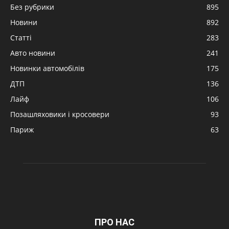
Без рубрики
895
Новини
892
Статті
283
Авто новини
241
Новинки автомобілів
175
ДТП
136
Лайф
106
Позашляховики і кросовери
93
Париж
63
ПРО НАС