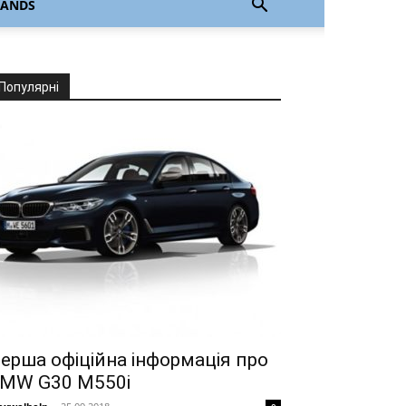
LANDS
Популярні
ерша офіційна інформація про
MW G30 M550i