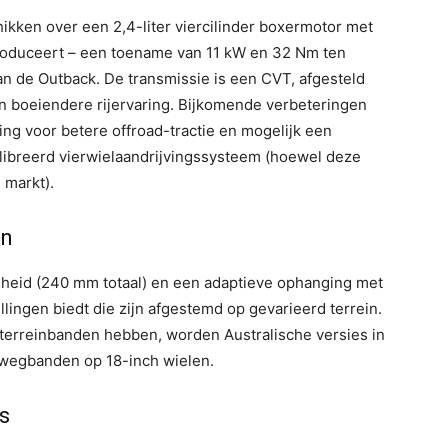
kken over een 2,4-liter viercilinder boxermotor met
oduceert – een toename van 11 kW en 32 Nm ten
an de Outback. De transmissie is een CVT, afgesteld
n boeiendere rijervaring. Bijkomende verbeteringen
ng voor betere offroad-tractie en mogelijk een
libreerd vierwielaandrijvingssysteem (hoewel deze
 markt).
en
jheid (240 mm totaal) en een adaptieve ophanging met
ingen biedt die zijn afgestemd op gevarieerd terrein.
erreinbanden hebben, worden Australische versies in
-wegbanden op 18-inch wielen.
s