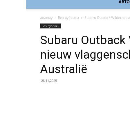
АВТ
додому
Без рубрики
Subaru Outback Wilderness:
Без рубрики
Subaru Outback 
nieuw vlaggensc
Australië
28.11.2025