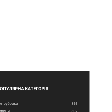
ОПУЛЯРНА КАТЕГОРІЯ
ез рубрики
895
овини
892