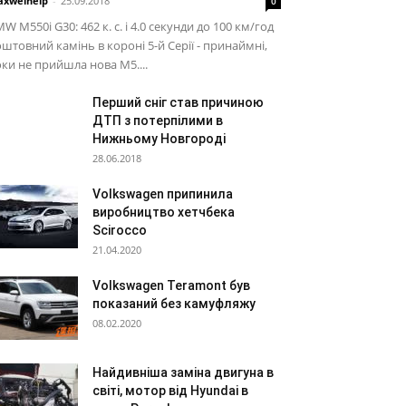
xwelhelp
-
25.09.2018
0
W M550i G30: 462 к. с. і 4.0 секунди до 100 км/год
штовний камінь в короні 5-й Серії - принаймні,
ки не прийшла нова M5....
Перший сніг став причиною
ДТП з потерпілими в
Нижньому Новгороді
28.06.2018
Volkswagen припинила
виробництво хетчбека
Scirocco
21.04.2020
Volkswagen Teramont був
показаний без камуфляжу
08.02.2020
Найдивніша заміна двигуна в
світі, мотор від Hyundai в