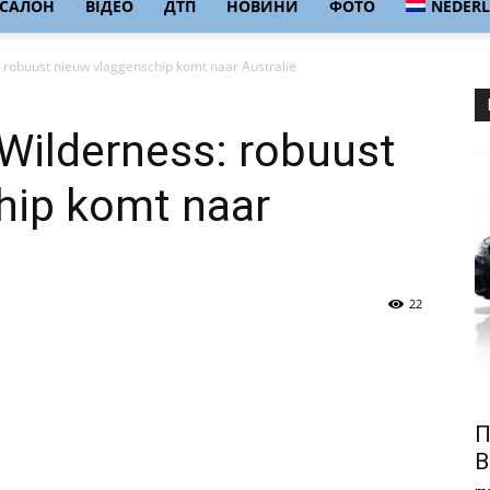
ОСАЛОН
ВІДЕО
ДТП
НОВИНИ
ФОТО
NEDER
 robuust nieuw vlaggenschip komt naar Australië
Wilderness: robuust
hip komt naar
22
П
B