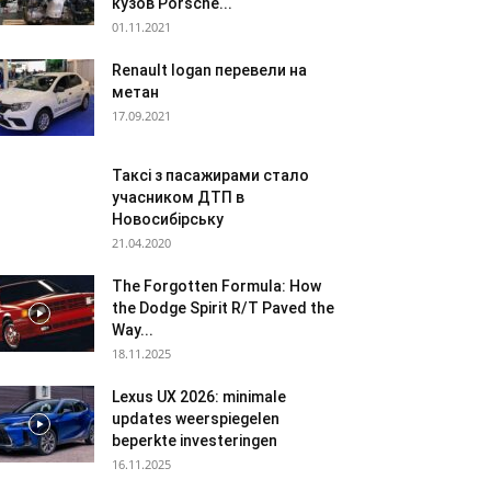
кузов Porsche...
01.11.2021
Renault logan перевели на
метан
17.09.2021
Таксі з пасажирами стало
учасником ДТП в
Новосибірську
21.04.2020
The Forgotten Formula: How
the Dodge Spirit R/T Paved the
Way...
18.11.2025
Lexus UX 2026: minimale
updates weerspiegelen
beperkte investeringen
16.11.2025