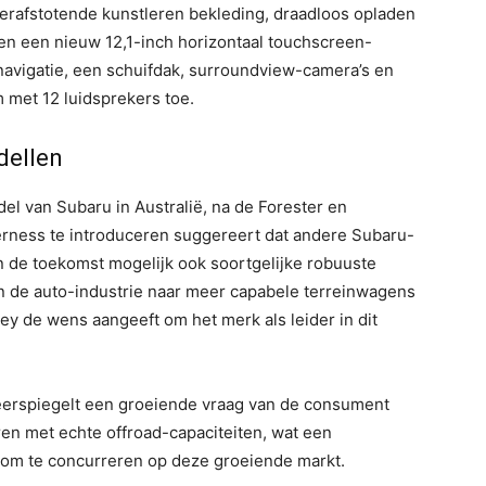
erafstotende kunstleren bekleding, draadloos opladen
n een nieuw 12,1-inch horizontaal touchscreen-
tnavigatie, een schuifdak, surroundview-camera’s en
met 12 luidsprekers toe.
dellen
el van Subaru in Australië, na de Forester en
rness te introduceren suggereert dat andere Subaru-
in de toekomst mogelijk ook soortgelijke robuuste
in de auto-industrie naar meer capabele terreinwagens
ley de wens aangeeft om het merk als leider in dit
eerspiegelt een groeiende vraag van de consument
ren met echte offroad-capaciteiten, wat een
e om te concurreren op deze groeiende markt.