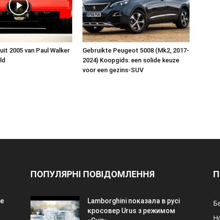
uit 2005 van Paul Walker
Gebruikte Peugeot 5008 (Mk2, 2017-
ld
2024) Koopgids: een solide keuze
voor een gezins-SUV
ПОПУЛЯРНІ ПОВІДОМЛЕННЯ
П
se
Lamborghini показала в русі
Б
кросовер Urus з режимом
Н