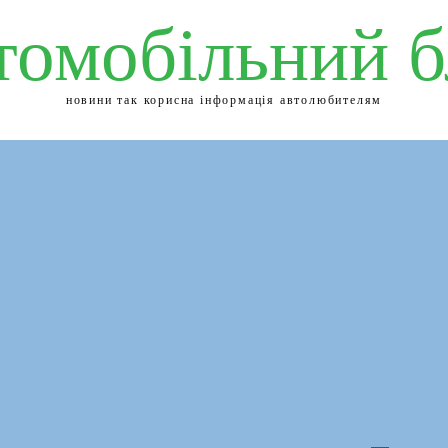
томобільний б
новини так корисна інформація автолюбителям