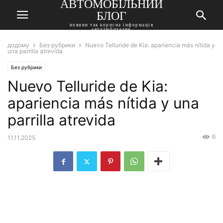
АВТОМОБІЛЬНИЙ
БЛОГ
новини так корисна інформація
автолюбителям
додому
Без рубрики
Nuevo Telluride de Kia: apariencia más nítida y
una parrilla atrevida
Без рубрики
Nuevo Telluride de Kia:
apariencia más nítida y una
parrilla atrevida
6
11.11.2025