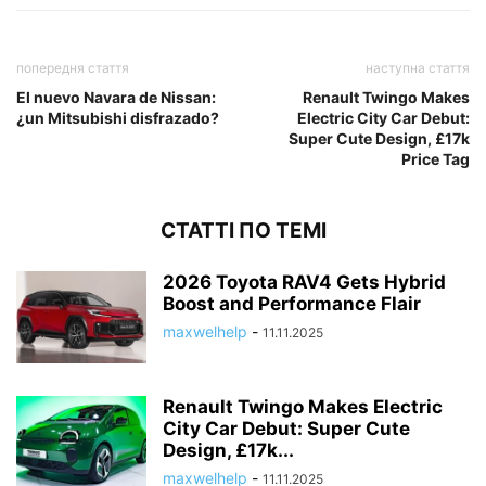
попередня стаття
наступна стаття
El nuevo Navara de Nissan:
Renault Twingo Makes
¿un Mitsubishi disfrazado?
Electric City Car Debut:
Super Cute Design, £17k
Price Tag
СТАТТІ ПО ТЕМІ
2026 Toyota RAV4 Gets Hybrid
Boost and Performance Flair
maxwelhelp
-
11.11.2025
Renault Twingo Makes Electric
City Car Debut: Super Cute
Design, £17k...
maxwelhelp
-
11.11.2025