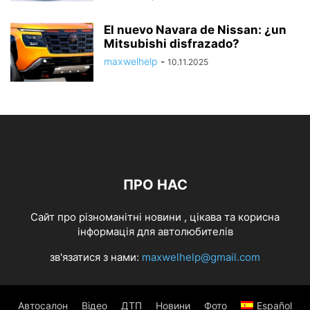
El nuevo Navara de Nissan: ¿un
Mitsubishi disfrazado?
maxwelhelp
-
10.11.2025
ПРО НАС
Cайт про різноманітні новини , цікава та корисна
інформація для автолюбителів
зв'язатися з нами:
maxwelhelp@gmail.com
Автосалон
Відео
ДТП
Новини
Фото
Español