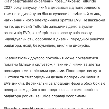
Kia представила оновлений позашляховик Telluride
2027 року випуску, який відмовився від попереднього
тьмяного дизайну на більш сучасний і сміливий стиль,
натхненний його електричним братом EV9. Незважаючи
на те, що новий Telluride запозичив деякі візуальні
ознаки від EV9, він зберіг свою власну впізнавану
індивідуальність, особливо в дизайні передньої решітки
радіатора, який, безсумнівно, викличе дискусію.
Позашляховик другого покоління може похвалитися
помітно більшим силуетом, чіткими лініями та злегка
розширеними колісними крилами. Попередня вигнута
D-стійка та світлодіодний дизайн поперечної балки в
EV9 зникли. Вертикальні світлодіодні фари з обох боків є
реверансом до його попередника, але саме решітка
радіатора робить Telluride справді особливим.
Більшість версій мають частково закриту структуру