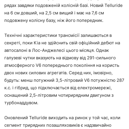
рядах завдяки подовженій колісній базі. Новий Telluride
на 6 см довший, на 2,5 см вищий і має на 7,6 см
подовжену колісну базу, ніж його попередник.
Технічні характеристики трансмісії залишаються в
секреті, поки Kia не здійснить свій офіційний дебют на
автосалоні в Лос-Анджелесі цього місяця. Однак
галузеві чутки вказують на відмову від 291-сильного
атмосферного V6 попереднього покоління на користь
двох нових силових агрегатів. Серед них, імовірно,
будуть: менш потужний 3,5-літровий V6 потужністю 287
к.с. і гібрид, що підключається від електромережі,
оснащений 2,5-літровим чотирирядним двигуном з
турбонаддувом.
Оновлений Telluride виходить на ринок у той час, коли
сегмент трирядних позашляховиків є надзвичайно