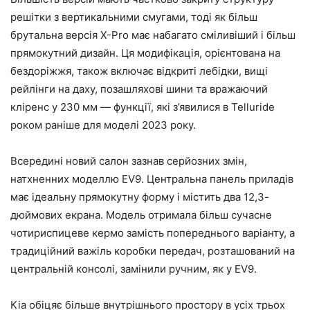
решітки з вертикальними смугами, тоді як більш
брутальна версія X-Pro має набагато сміливіший і більш
прямокутний дизайн. Ця модифікація, орієнтована на
бездоріжжя, також включає відкриті лебідки, вищі
рейлінги на даху, позашляхові шини та вражаючий
кліренс у 230 мм — функції, які з’явилися в Telluride
роком раніше для моделі 2023 року.
Всередині новий салон зазнав серйозних змін,
натхненних моделлю EV9. Центральна панель приладів
має ідеальну прямокутну форму і містить два 12,3-
дюймових екрана. Модель отримала більш сучасне
чотириспицеве ​​кермо замість попереднього варіанту, а
традиційний важіль коробки передач, розташований на
центральній консолі, замінили ручним, як у EV9.
Kia обіцяє більше внутрішнього простору в усіх трьох