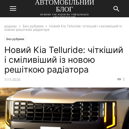
АВТОМОБІЛЬНИЙ
БЛОГ
новини так корисна інформація
автолюбителям
додому
Без рубрики
Новий Kia Telluride: чіткіший і сміливіший із
новою решіткою радіатора
Без рубрики
Новий Kia Telluride: чіткіший
і сміливіший із новою
решіткою радіатора
2
11.11.2025