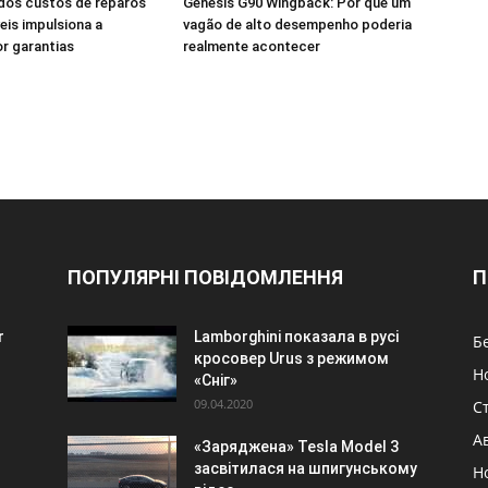
dos custos de reparos
Genesis G90 Wingback: Por que um
is impulsiona a
vagão de alto desempenho poderia
r garantias
realmente acontecer
ПОПУЛЯРНІ ПОВІДОМЛЕННЯ
П
r
Lamborghini показала в русі
Б
кросовер Urus з режимом
Н
«Сніг»
09.04.2020
Ст
А
«Заряджена» Tesla Model 3
засвітилася на шпигунському
Н