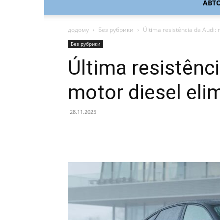
АВТ
додому
Без рубрики
Última resistência da Audi: 
Без рубрики
Última resistênc
motor diesel eli
28.11.2025