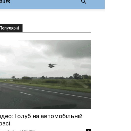
GUÊS
Популярні
ідео: Голуб на автомобільній
расі