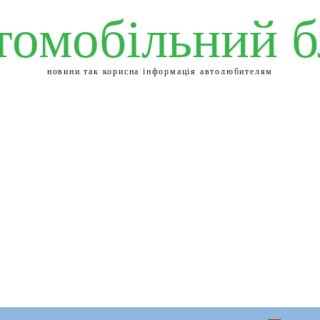
томобільний б
новини так корисна інформація автолюбителям