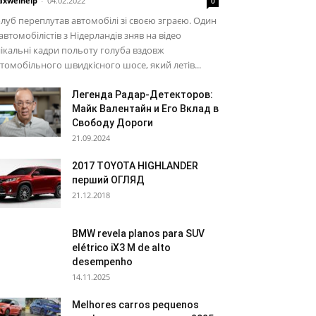
xwelhelp
-
04.02.2022
0
луб переплутав автомобілі зі своєю зграєю. Один
 автомобілістів з Нідерландів зняв на відео
ікальні кадри польоту голуба вздовж
томобільного швидкісного шосе, який летів...
Легенда Радар-Детекторов:
Майк Валентайн и Его Вклад в
Свободу Дороги
21.09.2024
2017 TOYOTA HIGHLANDER
перший ОГЛЯД
21.12.2018
BMW revela planos para SUV
elétrico iX3 M de alto
desempenho
14.11.2025
Melhores carros pequenos