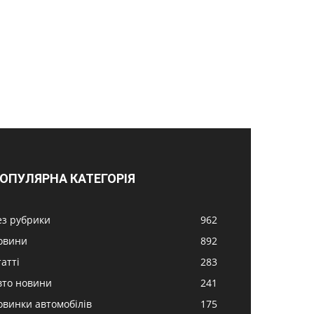
ОПУЛЯРНА КАТЕГОРІЯ
ез рубрики
962
овини
892
атті
283
вто новини
241
овинки автомобілів
175