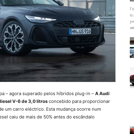
ma
Го
із
ун
ав
opa – agora superado pelos híbridos plug-in –
A Audi
iesel V-6 de 3,0 litros
concebido para proporcionar
e um carro eléctrico. Esta mudança ocorre num
sel caiu de mais de 50% antes do escândalo