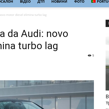
ОСАЛОН
ВІДЕО
ДТП
НОВИНИ
ФОТО
PORTU
novo motor diesel elimina turbo lag
ia da Audi: novo
mina turbo lag
5
В
т