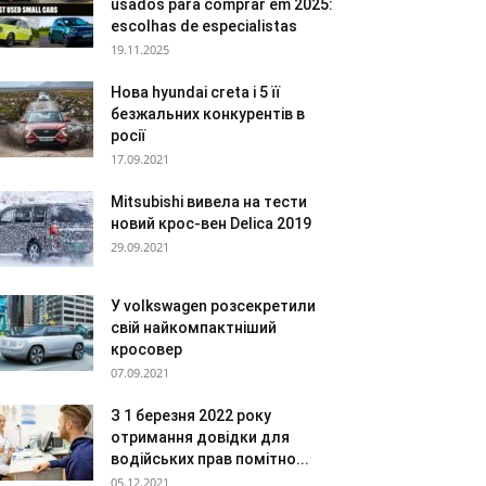
usados para comprar em 2025:
escolhas de especialistas
19.11.2025
Нова hyundai creta і 5 її
безжальних конкурентів в
росії
17.09.2021
Mitsubishi вивела на тести
новий крос-вен Delica 2019
29.09.2021
У volkswagen розсекретили
свій найкомпактніший
кросовер
07.09.2021
З 1 березня 2022 року
отримання довідки для
водійських прав помітно...
05.12.2021