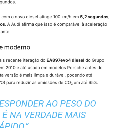
egundos.
6 com o novo diesel atinge 100 km/h em
5,2 segundos
,
dos
. A Audi afirma que isso é comparável à aceleração
hante.
ue moderno
ais recente iteração do
EA897evo4 diesel
do Grupo
 em 2010 e até usado em modelos Porsche antes do
ta versão é mais limpa e durável, podendo até
VO) para reduzir as emissões de CO₂ em até 95%.
RESPONDER AO PESO DO
5 É NA VERDADE MAIS
ÁPIDO.”