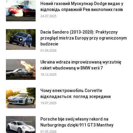
Новий газовий Мускулкар Dodge видає у
відповідь справжній Рев вихлопних газів
24.07.2025
Dacia Sandero (2013-2020): Praktyczny
przegląd mistrza Europy przy ograniczonym
budżecie
01.04.2026
Ukraina wdraża improwizowaną wyrzutnię
rakiet wbudowaną w BMW serii 7
18.12.2025
Чому електромобіль Corvette
відкладається: погляд зсередини
19.07.2025
Porsche bije swój własny rekord na
Nurburgringu dzięki 911 GT3 Manthey
01.05.2026