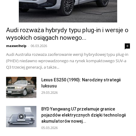
Audi rozważa hybrydy typu plug-in i wersje o
wysokich osiągach nowego...
maxwelhelp
-
06.03.2026
0
Audi Australia rozważa zaoferowanie wersji hybrydowej typu plug-in
(PHEV) niedawno wprowadzonego na rynek kompaktowego SUV-a
Q3 trzeciej generacji, a także...
Lexus ES250 (1990): Narodziny strategii
luksusu
29.03.2026
BYD Yangwang U7 przełamuje granice
pojazdów elektrycznych dzięki technologii
akumulatorów nowej...
05.03.2026