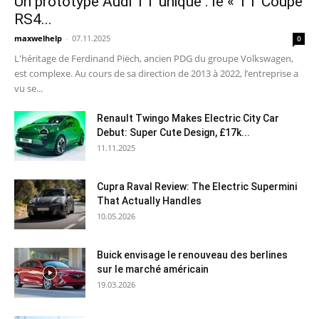
Un prototype Audi TT unique : le « TT Coupé
RS4...
maxwelhelp
-
07.11.2025
0
L'héritage de Ferdinand Piëch, ancien PDG du groupe Volkswagen,
est complexe. Au cours de sa direction de 2013 à 2022, l’entreprise a
vu se...
Renault Twingo Makes Electric City Car
Debut: Super Cute Design, £17k...
11.11.2025
Cupra Raval Review: The Electric Supermini
That Actually Handles
10.05.2026
Buick envisage le renouveau des berlines
sur le marché américain
19.03.2026