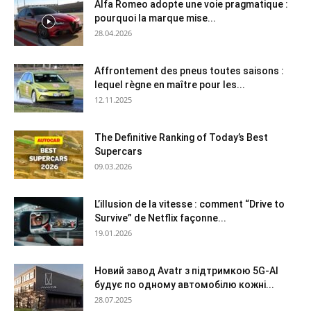
Alfa Romeo adopte une voie pragmatique :
pourquoi la marque mise...
28.04.2026
Affrontement des pneus toutes saisons :
lequel règne en maître pour les...
12.11.2025
The Definitive Ranking of Today’s Best
Supercars
09.03.2026
L’illusion de la vitesse : comment “Drive to
Survive” de Netflix façonne...
19.01.2026
Новий завод Avatr з підтримкою 5G-AI
будує по одному автомобілю кожні...
28.07.2025