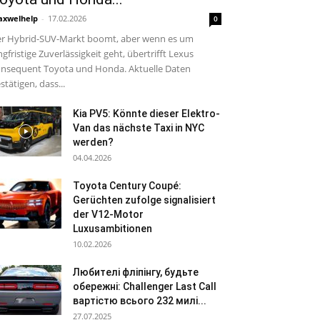
xwelhelp
-
17.02.2026
0
r Hybrid-SUV-Markt boomt, aber wenn es um
ngfristige Zuverlässigkeit geht, übertrifft Lexus
nsequent Toyota und Honda. Aktuelle Daten
stätigen, dass...
Kia PV5: Könnte dieser Elektro-
Van das nächste Taxi in NYC
werden?
04.04.2026
Toyota Century Coupé:
Gerüchten zufolge signalisiert
der V12-Motor
Luxusambitionen
10.02.2026
Любителі фліпінгу, будьте
обережні: Challenger Last Call
вартістю всього 232 милі...
27.07.2025