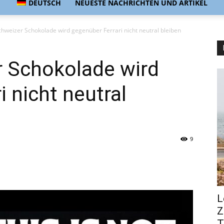
DEUTSCH
NEUESTE NACHRICHTEN UND ARTIKEL
chweizer Schokolade wird gegenüber Ferrari nicht neutral bleiben
r Schokolade wird
 nicht neutral
9
L
Z
T