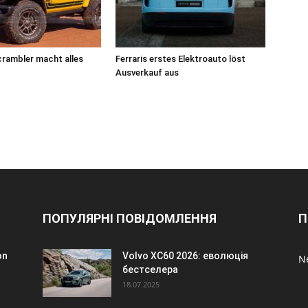
rambler macht alles
Ferraris erstes Elektroauto löst
Ausverkauf aus
ПОПУЛЯРНІ ПОВІДОМЛЕННЯ
П
on
Volvo XC60 2026: еволюція
N
бестселера
18.07.2025