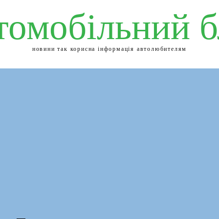
томобільний б
новини так корисна інформація автолюбителям