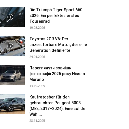
Die Triumph Tiger Sport 660
2026: Ein perfektes erstes
Tourenrad
19.03.2026
Toyotas 2GR V6: Der
unzerstörbare Motor, der eine
Generation definierte
24.01.2026
Переглянути зовнішні
фотографії 2025 року Nissan
Murano
13.10.2025
Kaufratgeber für den
gebrauchten Peugeot 5008
(Mk2, 2017–2024): Eine solide
Wahl...
28.11.2025