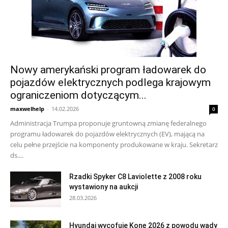
Nowy amerykański program ładowarek do
pojazdów elektrycznych podlega krajowym
ograniczeniom dotyczącym...
maxwelhelp
-
14.02.2026
0
Administracja Trumpa proponuje gruntowną zmianę federalnego
programu ładowarek do pojazdów elektrycznych (EV), mającą na
celu pełne przejście na komponenty produkowane w kraju. Sekretarz
ds....
Rzadki Spyker C8 Laviolette z 2008 roku
wystawiony na aukcji
28.03.2026
Hyundai wycofuje Konę 2026 z powodu wady