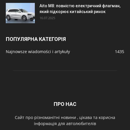
Aito M8: повністю електричний флагман,
який підкорює китайський ринок
16.07.2025
ПОПУЛЯРНА КАТЕГОРІЯ
Najnowsze wiadomości i artykuły
1435
ПРО НАС
Cайт про різноманітні новини , цікава та корисна
інформація для автолюбителів