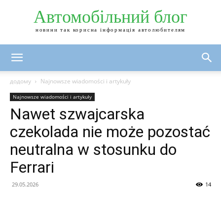
Автомобільний блог
новини так корисна інформація автолюбителям
додому
Najnowsze wiadomości i artykuły
Najnowsze wiadomości i artykuły
Nawet szwajcarska
czekolada nie może pozostać
neutralna w stosunku do
Ferrari
29.05.2026
14