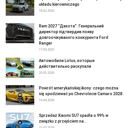
układu kierowniczego
18.02.2026
Ram 2027 “Дакота”: Генеральний
директор підтвердив появу
довгоочікуваного конкурента Ford
Ranger
17.09.2025
Автомобили Lotus, которые
действительно раскупали
20.05.2026
Powrót amerykańskiej ikony: czego można
się spodziewać po Chevrolecie Camaro 2028
14.04.2026
Sprzedaż Xiaomi SU7 spadła o 99% w
związku z przejściem na...
15.03.2026