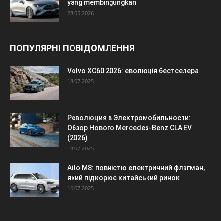
yang membingungkan
28.05.2026
ПОПУЛЯРНІ ПОВІДОМЛЕННЯ
Volvo XC60 2026: еволюція бестселера
18.07.2025
Революция в Электромобильности:
Обзор Нового Mercedes-Benz CLA EV
(2026)
18.07.2025
Aito M8: повністю електричний флагман,
який підкорює китайський ринок
16.07.2025