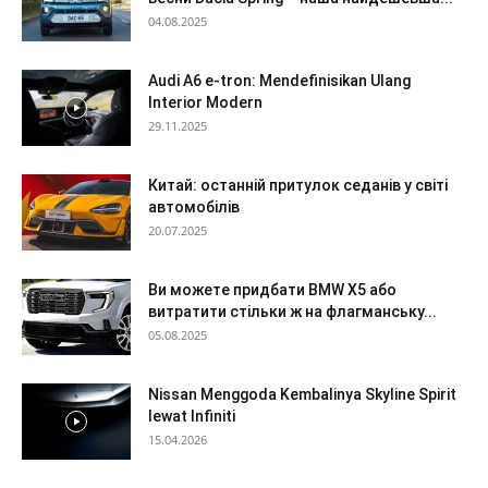
04.08.2025
Audi A6 e-tron: Mendefinisikan Ulang
Interior Modern
29.11.2025
Китай: останній притулок седанів у світі
автомобілів
20.07.2025
Ви можете придбати BMW X5 або
витратити стільки ж на флагманську...
05.08.2025
Nissan Menggoda Kembalinya Skyline Spirit
lewat Infiniti
15.04.2026