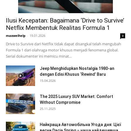
Ilusi Kecepatan: Bagaimana ‘Drive to Survive’
Netflix Membentuk Realitas Formula 1
maxwelhelp
-
19.01.2026
0
Drive to Survive dari Netflix tidak dapat disangkal telah mengubah
Formula 1 dari olahraga motor khusus menjadi fenomena global.
Serial dokumenter ini memicu minat...
Jeep Menghidupkan Nostalgia 1980-an
dengan Edisi Khusus ‘Rewind’ Baru
15.04.2026
The 2025 Luxury SUV Market: Comfort
Without Compromise
25.11.2025
Найкраща Автомобільна Угода дня: Цієї
весни Dacia Spring – наша найдешевша...