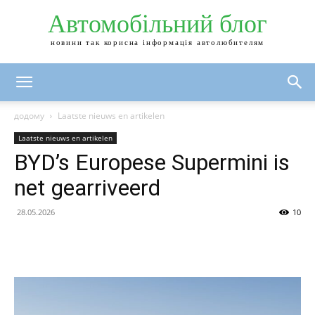
Автомобільний блог
новини так корисна інформація автолюбителям
додому
Laatste nieuws en artikelen
Laatste nieuws en artikelen
BYD’s Europese Supermini is
net gearriveerd
28.05.2026
10