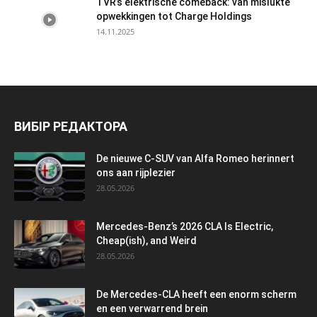
TVR’s elektrische comeback: van mislukte
opwekkingen tot Charge Holdings
14.11.2025
ВИБІР РЕДАКТОРА
De nieuwe C-SUV van Alfa Romeo herinnert
ons aan rijplezier
28.05.2026
Mercedes-Benz’s 2026 CLA Is Electric,
Cheap(ish), and Weird
28.05.2026
De Mercedes-CLA heeft een enorm scherm
en een verwarrend brein