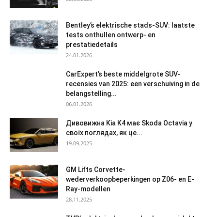
Bentley’s elektrische stads-SUV: laatste
tests onthullen ontwerp- en
prestatiedetails
24.01.2026
CarExpert’s beste middelgrote SUV-
recensies van 2025: een verschuiving in de
belangstelling...
06.01.2026
Дивовижна Kia K4 має Skoda Octavia у
своїх поглядах, як це...
19.09.2025
GM Lifts Corvette-
wederverkoopbeperkingen op Z06- en E-
Ray-modellen
28.11.2025