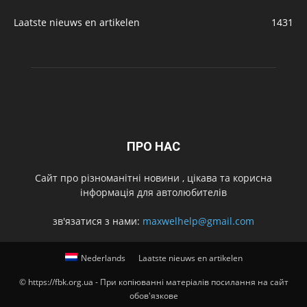
Laatste nieuws en artikelen
1431
ПРО НАС
Cайт про різноманітні новини , цікава та корисна
інформація для автолюбителів
зв'язатися з нами:
maxwelhelp@gmail.com
Nederlands
Laatste nieuws en artikelen
© https://fbk.org.ua - При копіюванні матеріалів посилання на сайт
обов'язкове