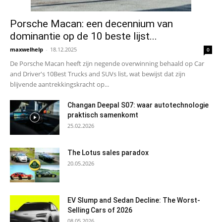
Porsche Macan: een decennium van
dominantie op de 10 beste lijst...
maxwelhelp
-
18.12.2025
0
De Porsche Macan heeft zijn negende overwinning behaald op Car
and Driver's 10Best Trucks and SUVs list, wat bewijst dat zijn
blijvende aantrekkingskracht op...
Changan Deepal S07: waar autotechnologie
praktisch samenkomt
25.02.2026
The Lotus sales paradox
20.05.2026
EV Slump and Sedan Decline: The Worst-
Selling Cars of 2026
08.05.2026