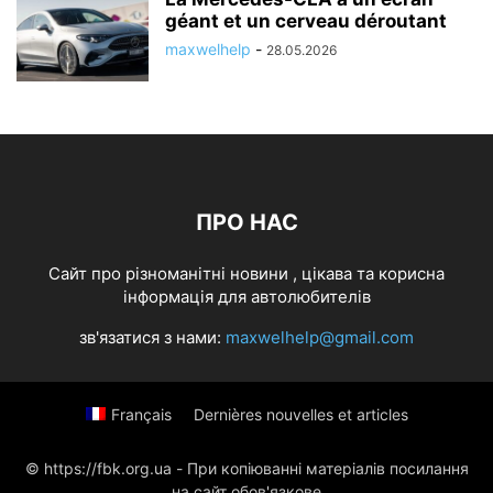
géant et un cerveau déroutant
maxwelhelp
-
28.05.2026
ПРО НАС
Cайт про різноманітні новини , цікава та корисна
інформація для автолюбителів
зв'язатися з нами:
maxwelhelp@gmail.com
Français
Dernières nouvelles et articles
© https://fbk.org.ua - При копіюванні матеріалів посилання
на сайт обов'язкове