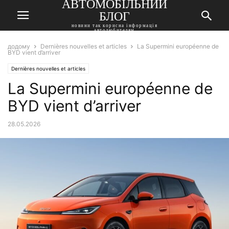
АВТОМОБІЛЬНИЙ
БЛОГ
новини так корисна інформація
автолюбителям
додому
Dernières nouvelles et articles
La Supermini européenne de
BYD vient d’arriver
Dernières nouvelles et articles
La Supermini européenne de
BYD vient d’arriver
28.05.2026