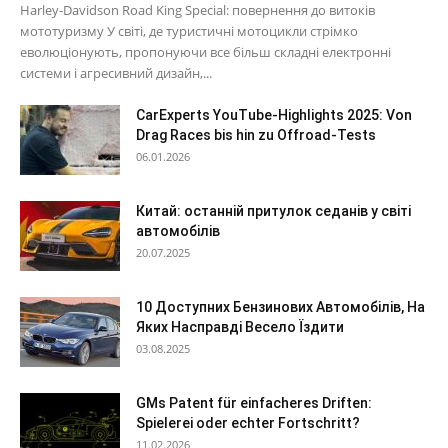
Harley-Davidson Road King Special: повернення до витоків
мототуризму У світі, де туристичні мотоцикли стрімко
еволюціонують, пропонуючи все більш складні електронні
системи і агресивний дизайн,...
CarExperts YouTube-Highlights 2025: Von
Drag Races bis hin zu Offroad-Tests
06.01.2026
Китай: останній притулок седанів у світі
автомобілів
20.07.2025
10 Доступних Бензинових Автомобілів, На
Яких Насправді Весело Їздити
03.08.2025
GMs Patent für einfacheres Driften:
Spielerei oder echter Fortschritt?
11.02.2026