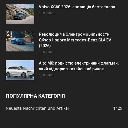
Volvo XC60 2026: еволюція бестселера
18.07.2025
Революция в Электромобильности:
Обзор Нового Mercedes-Benz CLA EV
(2026)
18.07.2025
Aito M8: повністю електричний флагман,
який підкорює китайський ринок
16.07.2025
ПОПУЛЯРНА КАТЕГОРІЯ
Neueste Nachrichten und Artikel
1429