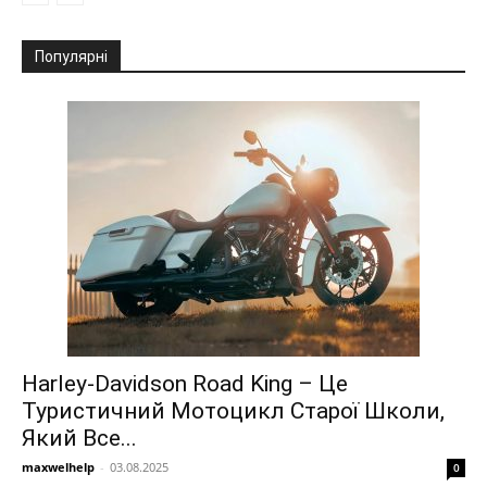
Популярні
Harley-Davidson Road King – Це
Туристичний Мотоцикл Старої Школи,
Який Все...
maxwelhelp
-
03.08.2025
0