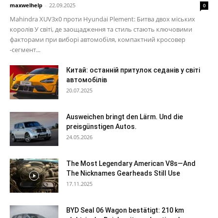
maxwelhelp
-
22.09.2025
0
Mahindra XUV3x0 проти Hyundai Plement: Битва двох міських
королів У світі, де заощадження та стиль стають ключовими
факторами при виборі автомобіля, компактний кросовер
-сегмент...
Китай: останній притулок седанів у світі
автомобілів
20.07.2025
Ausweichen bringt den Lärm. Und die
preisgünstigen Autos.
24.05.2026
The Most Legendary American V8s—And
The Nicknames Gearheads Still Use
17.11.2025
BYD Seal 06 Wagon bestätigt: 210 km