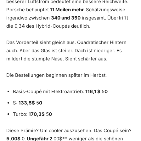
besserer Luftstrom bedeutet eine bessere Reichweite.
Porsche behauptet 1
1 Meilen mehr.
Schätzungsweise
irgendwo zwischen
340 und 350
insgesamt. Übertrifft
die 0,3
4
des Hybrid-Coupés deutlich.
Das Vorderteil sieht gleich aus. Quadratischer Hintern
auch. Aber das Glas ist steiler. Dach ist niedriger. Es
mildert die stumpfe Nase. Sieht schärfer aus.
Die Bestellungen beginnen später im Herbst.
Basis-Coupé mit Elektroantrieb:
116,1 $
5
0
S:
133,5$
5
0
Turbo:
170,3$
5
0
Diese Prämie? Um cooler auszusehen. Das Coupé sein?
5,00$
0.
Ungefähr 2
00$** weniger als die schönen