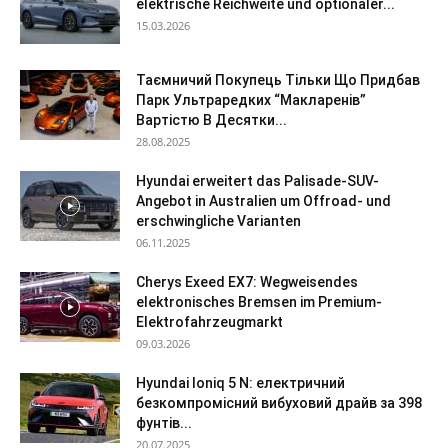
elektrische Reichweite und optionaler...
15.03.2026
Таємничий Покупець Тільки Що Придбав
Парк Ультраредких “Макларенів”
Вартістю В Десятки...
28.08.2025
Hyundai erweitert das Palisade-SUV-
Angebot in Australien um Offroad- und
erschwingliche Varianten
06.11.2025
Cherys Exeed EX7: Wegweisendes
elektronisches Bremsen im Premium-
Elektrofahrzeugmarkt
09.03.2026
Hyundai Ioniq 5 N: електричний
безкомпромісний вибуховий драйв за 398
фунтів...
20.07.2025