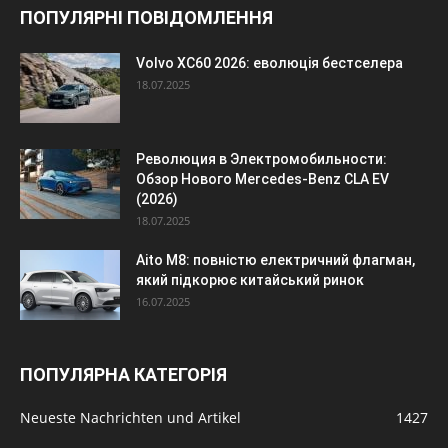
ПОПУЛЯРНІ ПОВІДОМЛЕННЯ
Volvo XC60 2026: еволюція бестселера
18.07.2025
Революция в Электромобильности:
Обзор Нового Mercedes-Benz CLA EV
(2026)
18.07.2025
Aito M8: повністю електричний флагман,
який підкорює китайський ринок
16.07.2025
ПОПУЛЯРНА КАТЕГОРІЯ
Neueste Nachrichten und Artikel
1427