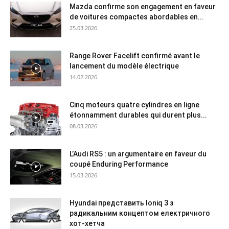
Mazda confirme son engagement en faveur
de voitures compactes abordables en...
25.03.2026
Range Rover Facelift confirmé avant le
lancement du modèle électrique
14.02.2026
Cinq moteurs quatre cylindres en ligne
étonnamment durables qui durent plus...
08.03.2026
L’Audi RS5 : un argumentaire en faveur du
coupé Enduring Performance
15.03.2026
Hyundai представить Ioniq 3 з
радикальним концептом електричного
хот-хетча