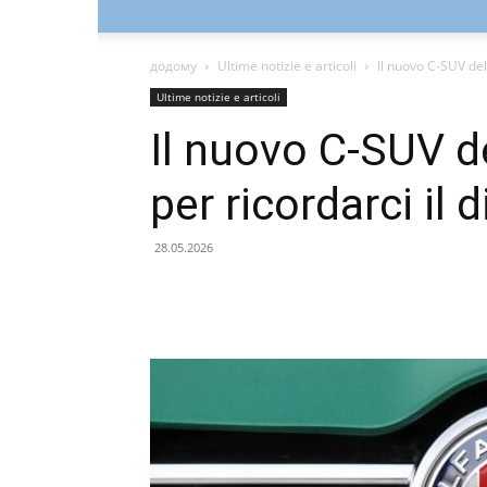
додому
Ultime notizie e articoli
Il nuovo C-SUV dell
Ultime notizie e articoli
Il nuovo C-SUV d
per ricordarci il 
28.05.2026