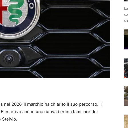
ma
La
co
ch
s nel 2026, il marchio ha chiarito il suo percorso. Il
È in arrivo anche una nuova berlina familiare del
 Stelvio.