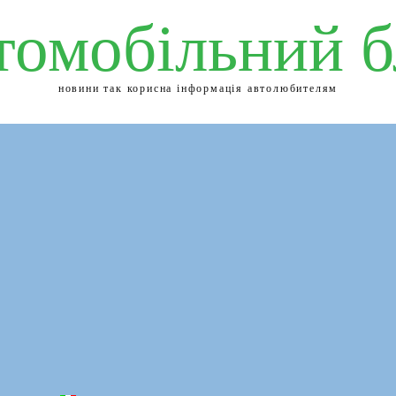
томобільний б
новини так корисна інформація автолюбителям