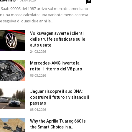
xwelhelp
-
01.04.2026
0
 Saab 9000S del 1987 arrivò sul mercato americano
n una mossa calcolata: una variante meno costosa
e seguiva di quasi due anni la...
Volkswagen avverte i clienti
delle truffe sofisticate sulle
auto usate
24.02.2026
Mercedes-AMG inverte la
rotta: il ritorno del V8 puro
08.05.2026
Jaguar riscopre il suo DNA:
costruire il futuro rivisitando il
passato
05.04.2026
Why the Aprilia Tuareg 660 Is
the Smart Choice in a...