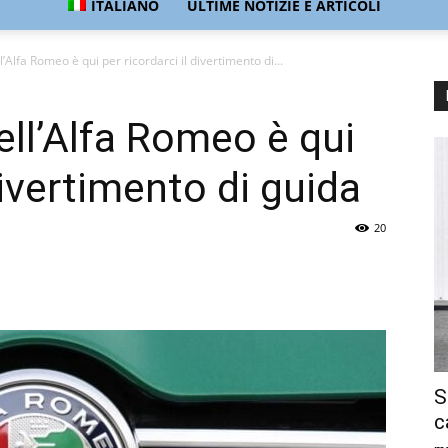
ITALIANO
ULTIME NOTIZIE E ARTICOLI
’Alfa Romeo è qui per ricordarci il divertimento di...
ell’Alfa Romeo è qui
divertimento di guida
20
S
c