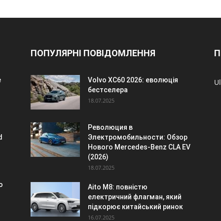
ПОПУЛЯРНІ ПОВІДОМЛЕННЯ
П
è
Volvo XC60 2026: еволюція
Ul
бестселера
18.07.2025
Революция в
d
Электромобильности: Обзор
Нового Mercedes-Benz CLA EV
(2026)
18.07.2025
o
Aito M8: повністю
електричний флагман, який
підкорює китайський ринок
16.07.2025