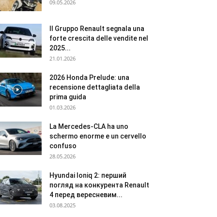
09.05.2026
Il Gruppo Renault segnala una
forte crescita delle vendite nel
2025...
21.01.2026
2026 Honda Prelude: una
recensione dettagliata della
prima guida
01.03.2026
La Mercedes-CLA ha uno
schermo enorme e un cervello
confuso
28.05.2026
Hyundai Ioniq 2: перший
погляд на конкурента Renault
4 перед вересневим...
03.08.2025