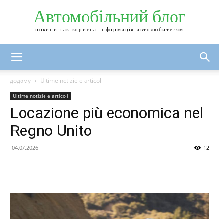
Автомобільний блог
новини так корисна інформація автолюбителям
додому
Ultime notizie e articoli
Ultime notizie e articoli
Locazione più economica nel
Regno Unito
04.07.2026
12