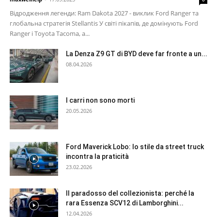
Відродження легенди: Ram Dakota 2027 - виклик Ford Ranger та
глобальна стратегія Stellantis У світі пікапів, де домінують Ford
Ranger і Toyota Tacoma, а...
La Denza Z9 GT di BYD deve far fronte a un...
08.04.2026
I carri non sono morti
20.05.2026
Ford Maverick Lobo: lo stile da street truck
incontra la praticità
23.02.2026
Il paradosso del collezionista: perché la
rara Essenza SCV12 di Lamborghini...
12.04.2026