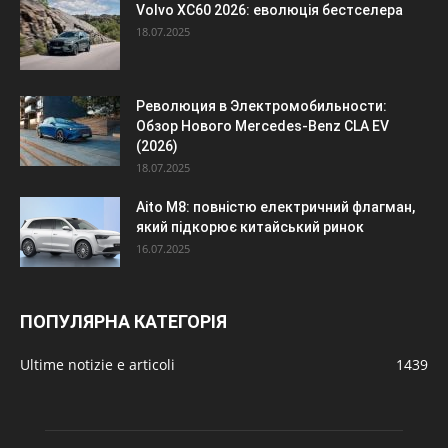
Volvo XC60 2026: еволюція бестселера
18.07.2025
Революция в Электромобильности:
Обзор Нового Mercedes-Benz CLA EV
(2026)
18.07.2025
Aito M8: повністю електричний флагман,
який підкорює китайський ринок
16.07.2025
ПОПУЛЯРНА КАТЕГОРІЯ
Ultime notizie e articoli
1439