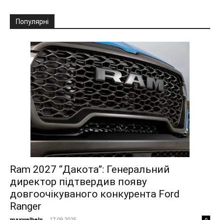
Популярні
Ram 2027 “Дакота”: Генеральний
директор підтвердив появу
довгоочікуваного конкурента Ford
Ranger
maxwelhelp
-
17.09.2025
0