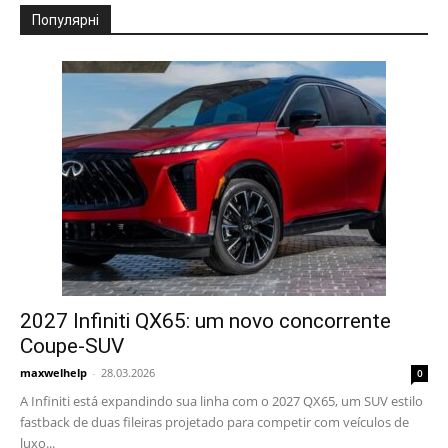
Популярні
2027 Infiniti QX65: um novo concorrente
Coupe-SUV
maxwelhelp
-
28.03.2026
0
A Infiniti está expandindo sua linha com o 2027 QX65, um SUV estilo
fastback de duas fileiras projetado para competir com veículos de
luxo...