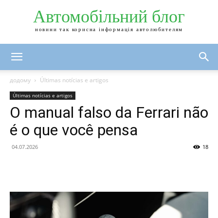
Автомобільний блог
новини так корисна інформація автолюбителям
додому
Últimas notícias e artigos
Últimas notícias e artigos
O manual falso da Ferrari não
é o que você pensa
04.07.2026
18