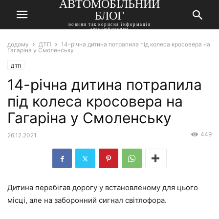
АВТОМОБІЛЬНИЙ
БЛОГ
новини так корисна інформація
автолюбителям
додому
ДТП
14-річна дитина потрапила під колеса кросовера на
Гагаріна у Смоленську
ДТП
14-річна дитина потрапила
під колеса кросовера на
Гагаріна у Смоленську
449
26.12.2021
Дитина перебігав дорогу у встановленому для цього
місці, але на заборонний сигнал світлофора.