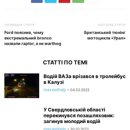
попередня стаття
наступна стаття
Ford пояснив, чому
Британський тюнінг
екстремальний bronco
мотоцикла «Урал»
назвали raptor, а не warthog
СТАТТІ ПО ТЕМІ
Водій ВАЗа врізався в тролейбус
в Калузі
maxwelhelp
-
04.02.2022
У Свердловській області
перекинувся позашляховик:
загинув молодий водій
maxwelhelp
-
30.01.2022