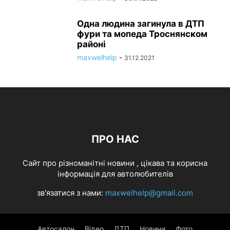
Одна людина загинула в ДТП
фури та мопеда Троснянском
районі
maxwelhelp
-
31.12.2021
ПРО НАС
Cайт про різноманітні новини , цікава та корисна
інформація для автолюбителів
зв'язатися з нами:
maxwelhelp@gmail.com
Автосалон
Відео
ДТП
Новини
Фото