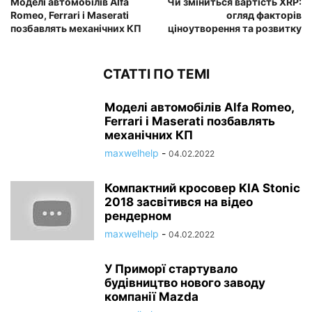
Моделі автомобілів Alfa
Чи зміниться вартість XRP:
Romeo, Ferrari і Maserati
огляд факторів
позбавлять механічних КП
ціноутворення та розвитку
СТАТТІ ПО ТЕМІ
Моделі автомобілів Alfa Romeo,
Ferrari і Maserati позбавлять
механічних КП
maxwelhelp
-
04.02.2022
Компактний кросовер KIA Stonic
2018 засвітився на відео
рендерном
maxwelhelp
-
04.02.2022
У Приморї стартувало
будівництво нового заводу
компанії Mazda