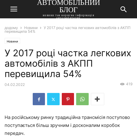
АВТОМОБІЛЬНИЙ
БЛОГ
новини так корисна інформація
автолюбителям
додому
Новини
У 2017 році частка легкових автомобілів з АКПП
перевищила 54%
Новини
У 2017 році частка легкових
автомобілів з АКПП
перевищила 54%
419
04.02.2022
На російському ринку традиційна трансмісія поступово
поступається більш зручним і досконалим коробок
передач.