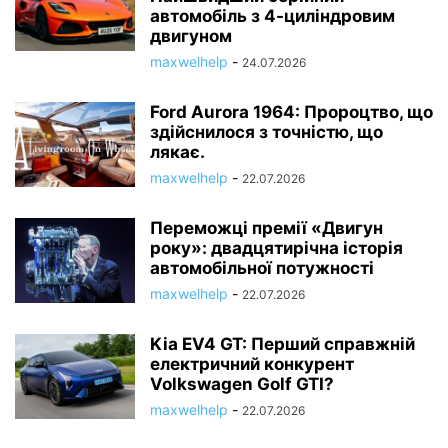
автомобіль з 4-циліндровим
двигуном
maxwelhelp
-
24.07.2026
Ford Aurora 1964: Пророцтво, що
здійснилося з точністю, що
лякає.
maxwelhelp
-
22.07.2026
Переможці премії «Двигун
року»: двадцятирічна історія
автомобільної потужності
maxwelhelp
-
22.07.2026
Kia EV4 GT: Перший справжній
електричний конкурент
Volkswagen Golf GTI?
maxwelhelp
-
22.07.2026