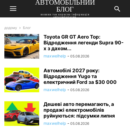
АВТОМОБІЛЬНИЙ
БЛОГ
новини так корисна інформація
автолюбителям
додому
Блог
Toyota GR GT Aero Top:
Відродження легенди Supra 90-
х з дахом...
maxwelhelp
-
05.08.2026
Автомобілі 2027 року:
Відродження Yugo та
електричний Ford за $30 000
maxwelhelp
-
05.08.2026
Дешеві авто перемагають, а
продажі електромобілів
руйнуються: підсумки липня
maxwelhelp
-
05.08.2026