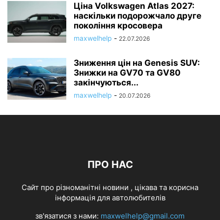
Ціна Volkswagen Atlas 2027:
наскільки подорожчало друге
покоління кросовера
maxwelhelp
-
22.07.2026
Зниження цін на Genesis SUV:
Знижки на GV70 та GV80
закінчуються...
maxwelhelp
-
20.07.2026
ПРО НАС
Cайт про різноманітні новини , цікава та корисна
інформація для автолюбителів
зв'язатися з нами:
maxwelhelp@gmail.com