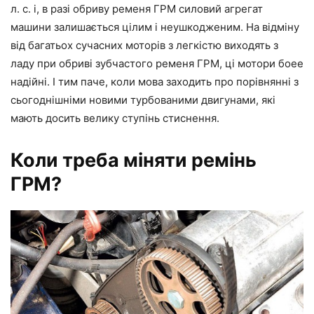
л. с. і, в разі обриву ременя ГРМ силовий агрегат
машини залишається цілим і неушкодженим. На відміну
від багатьох сучасних моторів з легкістю виходять з
ладу при обриві зубчастого ременя ГРМ, ці мотори боее
надійні. І тим паче, коли мова заходить про порівнянні з
сьогоднішніми новими турбованими двигунами, які
мають досить велику ступінь стиснення.
Коли треба міняти ремінь
ГРМ?