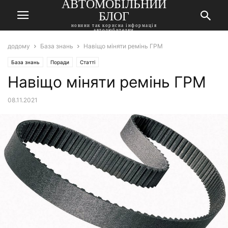
АВТОМОБІЛЬНИЙ
БЛОГ
новини так корисна інформація
автолюбителям
додому
База знань
Навіщо міняти ремінь ГРМ
База знань
Поради
Статті
Навіщо міняти ремінь ГРМ
08.11.2021