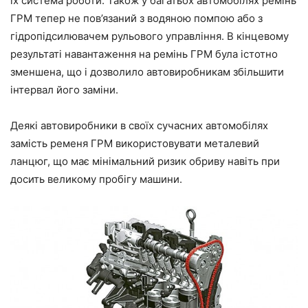
їх система роботи. Також у багатьох автомобілях ремінь
ГРМ тепер не пов’язаний з водяною помпою або з
гідропідсилювачем рульового управління. В кінцевому
результаті навантаження на ремінь ГРМ була істотно
зменшена, що і дозволило автовиробникам збільшити
інтервал його заміни.
Деякі автовиробники в своїх сучасних автомобілях
замість ременя ГРМ використовувати металевий
ланцюг, що має мінімальний ризик обриву навіть при
досить великому пробігу машини.