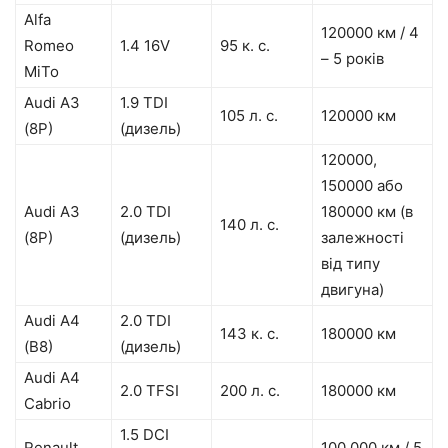
Alfa
120000 км / 4
Romeo
1.4 16V
95 к. с.
– 5 років
MiTo
Audi A3
1.9 TDI
105 л. с.
120000 км
(8P)
(дизель)
120000,
150000 або
Audi A3
2.0 TDI
180000 км (в
140 л. с.
(8P)
(дизель)
залежності
від типу
двигуна)
Audi A4
2.0 TDI
143 к. с.
180000 км
(B8)
(дизель)
Audi A4
2.0 TFSI
200 л. с.
180000 км
Cabrio
1.5 DCI
Renault
100 000 км / 5