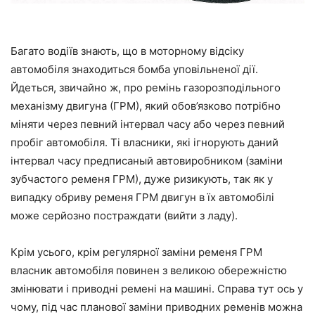
Багато водіїв знають, що в моторному відсіку
автомобіля знаходиться бомба уповільненої дії.
Йдеться, звичайно ж, про ремінь газорозподільного
механізму двигуна (ГРМ), який обов’язково потрібно
міняти через певний інтервал часу або через певний
пробіг автомобіля. Ті власники, які ігнорують даний
інтервал часу предписаный автовиробником (заміни
зубчастого ременя ГРМ), дуже ризикують, так як у
випадку обриву ременя ГРМ двигун в їх автомобілі
може серйозно постраждати (вийти з ладу).
Крім усього, крім регулярної заміни ременя ГРМ
власник автомобіля повинен з великою обережністю
змінювати і приводні ремені на машині. Справа тут ось у
чому, під час планової заміни приводних ременів можна