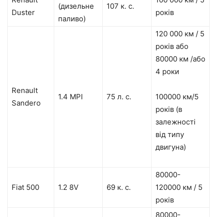
(дизельне
107 к. с.
Duster
років
паливо)
120 000 км / 5
років або
80000 км /або
4 роки
Renault
1.4 MPI
75 л. с.
100000 км/5
Sandero
років (в
залежності
від типу
двигуна)
80000-
Fiat 500
1.2 8V
69 к. с.
120000 км / 5
років
80000-