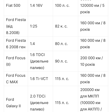
Fiat 500
1.4 16V
100 л. с.
120000 км / 5
років
Ford Fiesta
160 000 км / 8
(від
1:25
82 к. с.
років
8.2008)
Ford Fiesta
160 000 км / 8
1.4
80 л. с.
6 2008 ген
років
1.6 TDCI
Ford Focus
200 000 км /
(дизельне
90 л. с.
(II)
10 років
паливо)
Ford Focus
160 000 км / 8
1.6 Ti-VCT
115 л. с.
C MAX
років
200000 км
2.0 TDCi
для МКПП
Ford
(дизельне
115 л. с.
(100000 км
Galaxy II
паливо)
для АКПП) /