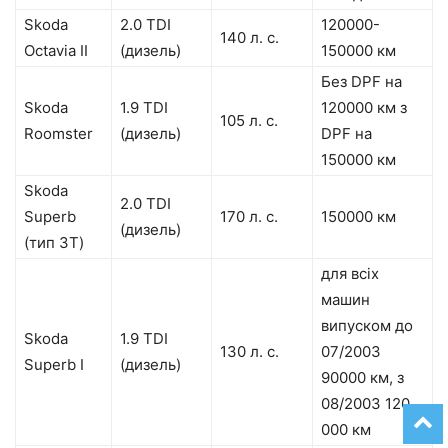
Skoda
2.0 TDI
120000-
140 л. с.
Octavia II
(дизель)
150000 км
Без DPF на
Skoda
1.9 TDI
120000 км з
105 л. с.
Roomster
(дизель)
DPF на
150000 км
Skoda
2.0 TDI
Superb
170 л. с.
150000 км
(дизель)
(тип 3Т)
для всіх
машин
випуском до
Skoda
1.9 TDI
130 л. с.
07/2003
Superb I
(дизель)
90000 км, з
08/2003 120
000 км