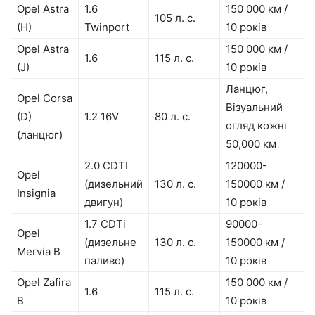
Opel Astra
1.6
150 000 км /
105 л. с.
(H)
Twinport
10 років
Opel Astra
150 000 км /
1.6
115 л. с.
(J)
10 років
Ланцюг,
Opel Corsa
Візуальний
(D)
1.2 16V
80 л. с.
огляд кожні
(ланцюг)
50,000 км
2.0 CDTI
120000-
Opel
(дизельний
130 л. с.
150000 км /
Insignia
двигун)
10 років
1.7 CDTi
90000-
Opel
(дизельне
130 л. с.
150000 км /
Mervia B
паливо)
10 років
Opel Zafira
150 000 км /
1.6
115 л. с.
B
10 років