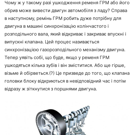
Чому ж у такому разі ушкодження ременя ГРМ або його
обрив може вивести двигун автомобіля з ладу? Справа
в наступному, ремінь ГРМ робить дуже потрібну для
двигуна в машині синхронізацію колінчастого і
розподільного вала, який відкриває і закриває впускні і
випускні клапана. Цей процес називається
синхронізацією газорозподільного механізму двигуна.
Тепер уявіть собі, що буде, якщо у ременя ГРМ
ушкодяться кілька зубів і він зміститися. Або ще гірше,
візьме й обірветься.(?) Це призведе до того, що клапана
головки блоку відкриються в невідповідний час і потім
відразу ж зіткнутися з поршнями двигуна.