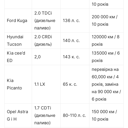
10 років
2.0 TDCi
200 000 км /
Ford Kuga
(дизельне
136 л. с.
10 років
паливо)
Hyundai
2.0 CRDi
120000 км / 8
140 л. с.
Tucson
(дизель)
років
Kia cee’d
135000 км / 6
2,0
143 к. с.
ED
років
перевірка на
60,000 км / 4
Kia
1.1 LX
65 к. с.
років, заміна
Picanto
на 90 000 км /
6 років
1.7 CDTi
Opel Astra
150 000 км /
(дизельне
80-110 л. с.
G і H
10 років
паливо)