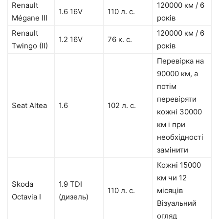
Renault
120000 км / 6
1.6 16V
110 л. с.
Mégane III
років
Renault
120000 км / 6
1.2 16V
76 к. с.
Twingo (II)
років
Перевірка на
90000 км, а
потім
перевіряти
Seat Altea
1.6
102 л. с.
кожні 30000
км і при
необхідності
замінити
Кожні 15000
км чи 12
Skoda
1.9 TDI
110 л. с.
місяців
Octavia I
(дизель)
Візуальний
огляд