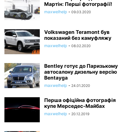
Мартін: Перші фотографії!
maxwelhelp
-
09.03.2020
Volkswagen Teramont був
показаний без камуфляжу
maxwelhelp
-
08.02.2020
Bentley готує до Паризькому
автосалону дизельну версію
Bentayga
maxwelhelp
-
24.01.2020
Перша офіційна фотографія
купе Мерседес-Майбах
maxwelhelp
-
20.12.2019