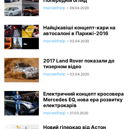
Попередній огляд
maxwelhelp
-
09.04.2020
Найцікавіші концепт-кари на
автосалоні в Парижі-2016
maxwelhelp
-
03.04.2020
2017 Land Rover показали до
тизерном відео
maxwelhelp
-
03.04.2020
Електричний концепт кросовера
Mercedes EQ, нова ера розвитку
електрокарів
maxwelhelp
-
27.03.2020
Новий гіперкар від Астон