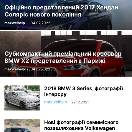
Офіційно представлений 2017 Хендаи
Соляріс нового покоління
maxwelhelp
-
04.02.2022
Субкомпактний преміальний кросовер
BMW X2 представлений в Парижі
maxwelhelp
-
04.02.2022
2018 BMW 3 Series, фотографії
інтерєру
maxwelhelp
-
22.12.2021
Нові фотографії семимісного
позашляховика Volkswagen