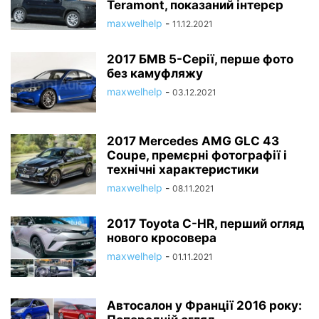
Teramont, показаний інтерєр
maxwelhelp
-
11.12.2021
2017 БМВ 5-Серії, перше фото
без камуфляжу
maxwelhelp
-
03.12.2021
2017 Mercedes AMG GLC 43
Coupe, премєрні фотографії і
технічні характеристики
maxwelhelp
-
08.11.2021
2017 Toyota C-HR, перший огляд
нового кросовера
maxwelhelp
-
01.11.2021
Автосалон у Франції 2016 року: