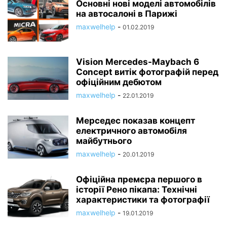
Основні нові моделі автомобілів
на автосалоні в Парижі
maxwelhelp
-
01.02.2019
Vision Mercedes-Maybach 6
Concept витік фотографій перед
офіційним дебютом
maxwelhelp
-
22.01.2019
Мерседес показав концепт
електричного автомобіля
майбутнього
maxwelhelp
-
20.01.2019
Офіційна премєра першого в
історії Рено пікапа: Технічні
характеристики та фотографії
maxwelhelp
-
19.01.2019