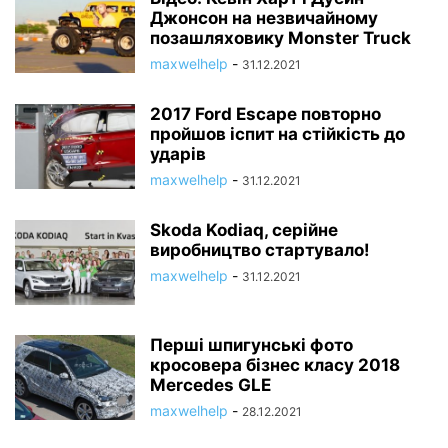
Джонсон на незвичайному
позашляховику Monster Truck
maxwelhelp
-
31.12.2021
2017 Ford Escape повторно
пройшов іспит на стійкість до
ударів
maxwelhelp
-
31.12.2021
Skoda Kodiaq, серійне
виробництво стартувало!
maxwelhelp
-
31.12.2021
Перші шпигунські фото
кросовера бізнес класу 2018
Mercedes GLE
maxwelhelp
-
28.12.2021