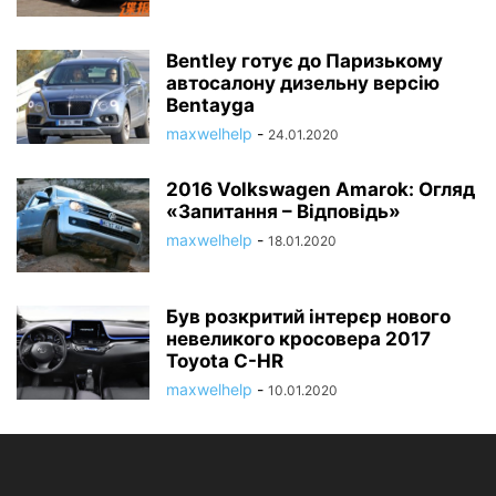
Bentley готує до Паризькому
автосалону дизельну версію
Bentayga
maxwelhelp
-
24.01.2020
2016 Volkswagen Amarok: Огляд
«Запитання – Відповідь»
maxwelhelp
-
18.01.2020
Був розкритий інтерєр нового
невеликого кросовера 2017
Toyota C-HR
maxwelhelp
-
10.01.2020