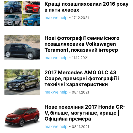
Кращі позашляховики 2016 року
в пяти класах
maxwelhelp
-
17.12.2021
Нові фотографії семимісного
позашляховика Volkswagen
Teramont, показаний інтерєр
maxwelhelp
-
11.12.2021
2017 Mercedes AMG GLC 43
Coupe, премєрні фотографії і
технічні характеристики
maxwelhelp
-
08.11.2021
Нове покоління 2017 Honda CR-
V, більше, могутніше, краще |
Офіційна премєра
maxwelhelp
-
08.11.2021