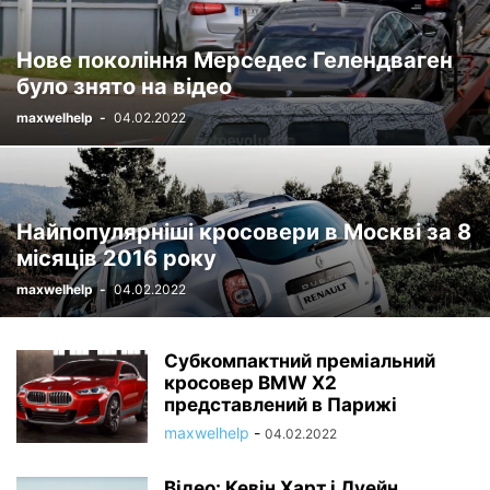
Нове покоління Мерседес Гелендваген
було знято на відео
maxwelhelp
-
04.02.2022
Найпопулярніші кросовери в Москві за 8
місяців 2016 року
maxwelhelp
-
04.02.2022
Субкомпактний преміальний
кросовер BMW X2
представлений в Парижі
maxwelhelp
-
04.02.2022
Відео: Кевін Харт і Дуейн