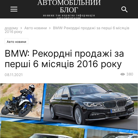
АВТОМОБІЛЬНИЙ
БЛОГ
новини так корисна інформація
автолюбителям
додому
Авто новини
BMW: Рекордні продажі за перші 6 місяців
2016 року
Авто новини
BMW: Рекордні продажі за
перші 6 місяців 2016 року
380
08.11.2021