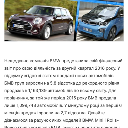
Нещодавно компанія BMW представила свій фінансовий
звіт про свою діяльність за другий квартал 2016 року. У
підсумку згідно зі звітом продажі нових автомобілів
БМВ груп виросли на 5,8 відсотка до рекордного рівня
продажів в 1,163,139 автомобілів по всьому світу. Для
порівняння, за той же період 2015 року БМВ продала
лише 1,099,748 автомобілів. У минулому році за перші 6
місяців продажі зросли на 2,7 відсотка. Давайте
дізнаємося за рахунок яких моделей BMW, Mini і Rolls-
Royce група компанія БМВ, змогла наростити рекордні