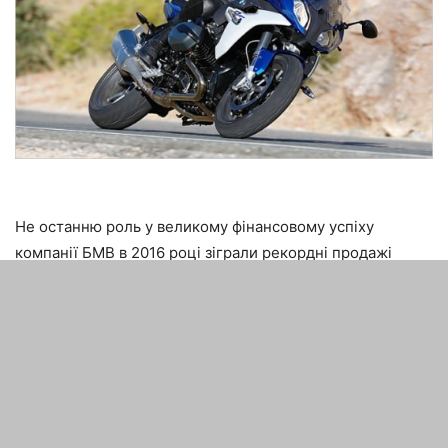
Не останню роль у великому фінансовому успіху
компанії БМВ в 2016 році зіграли рекордні продажі
мотоциклів БМВ. Так за 6 місяців 2016 року було
продано понад 80,000 шт. мототехніки.
ТЕГИ
bmw
База знань
Корисне
Рейтинг
Світ
Статистика