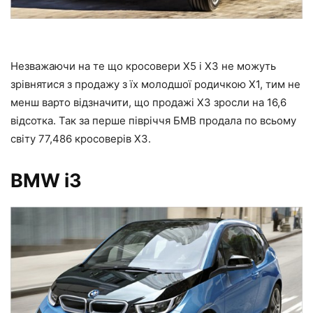
Незважаючи на те що кросовери Х5 і Х3 не можуть
зрівнятися з продажу з їх молодшої родичкою Х1, тим не
менш варто відзначити, що продажі Х3 зросли на 16,6
відсотка. Так за перше півріччя БМВ продала по всьому
світу 77,486 кросоверів Х3.
BMW i3