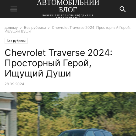
АВТОМОБІЛЬНИЙ
БЛОГ
новини так корисна інформація
автолюбителям
додому
Без рубрики
Chevrolet Traverse 2024: Просторный Герой,
Ищущий Души
Без рубрики
Chevrolet Traverse 2024:
Просторный Герой,
Ищущий Души
28.09.2024