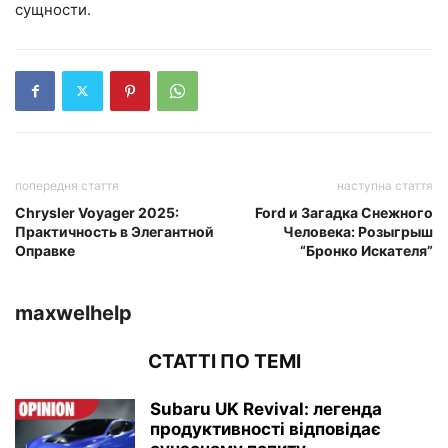
сущности.
попередня стаття
наступна стаття
Chrysler Voyager 2025:
Ford и Загадка Снежного
Практичность в Элегантной
Человека: Розыгрыш
Оправке
“Бронко Искателя”
maxwelhelp
СТАТТІ ПО ТЕМІ
Subaru UK Revival: легенда
продуктивності відповідає