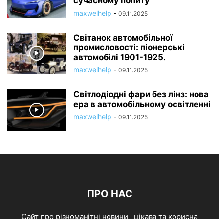
сучасному попиту
maxwelhelp
-
09.11.2025
Світанок автомобільної
промисловості: піонерські
автомобілі 1901-1925.
maxwelhelp
-
09.11.2025
Світлодіодні фари без лінз: нова
ера в автомобільному освітленні
maxwelhelp
-
09.11.2025
ПРО НАС
Cайт про різноманітні новини , цікава та корисна