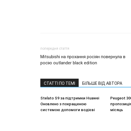
попередня стаття
Mitsubishi на прохання росіян повернула в
росію outlander black edition
СТАТТІ ПО ТЕМІ
БІЛЬШЕ ВІД АВТОРА
Stelato S9 за підтримки Huawei
Peugeot 30
Оновлено з покращеною
пропозиція
системою допомоги водієві
місяць