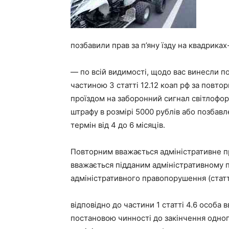
позбавили прав за п’яну їзду на квадриках
— по всій видимості, щодо вас винесли по
частиною 3 статті 12.12 коап рф за повто
проїздом на заборонний сигнал світлофор
штрафу в розмірі 5000 рублів або позбав
термін від 4 до 6 місяців.
Повторним вважається адміністративне п
вважається підданим адміністративному 
адміністративного правопорушення (стаття
відповідно до частини 1 статті 4.6 особа
постановою чинності до закінчення одного 