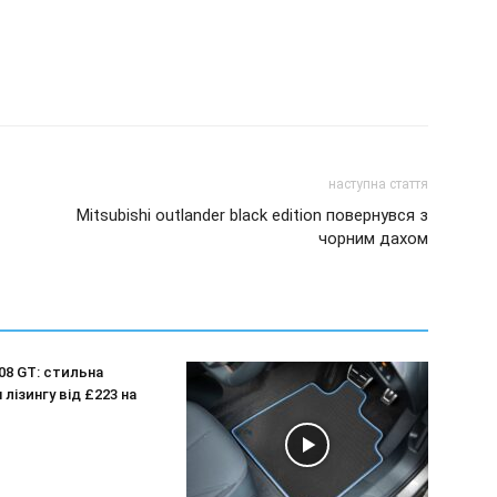
наступна стаття
Mitsubishi outlander black edition повернувся з
чорним дахом
08 GT: стильна
 лізингу від £223 на