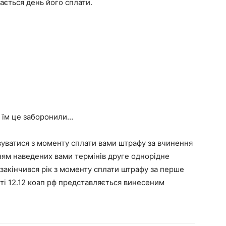
ається день його сплати.
, їм це заборонили…
вуватися з моменту сплати вами штрафу за вчинення
ням наведених вами термінів друге однорідне
закінчився рік з моменту сплати штрафу за перше
ті 12.12 коап рф представляється винесеним