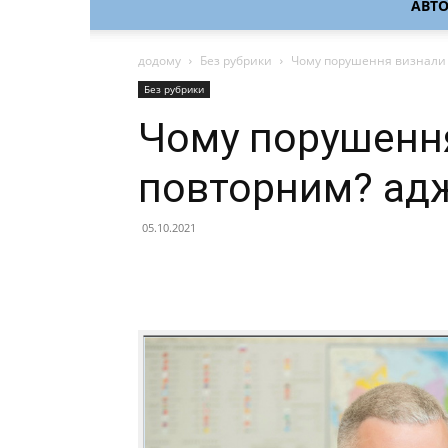
АВТ
додому
Без рубрики
Чому порушення визнали 
Без рубрики
Чому порушенн
повторним? адж
05.10.2021