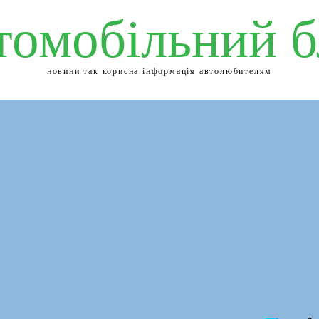
томобільний б
новини так корисна інформація автолюбителям