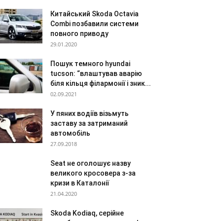
Китайський Skoda Octavia
Combi позбавили системи
повного приводу
29.01.2020
Пошук темного hyundai
tucson: “влаштував аварію
біля кільця філармонії і зник...
02.09.2021
У пяних водіїв візьмуть
заставу за затриманий
автомобіль
27.09.2018
Seat не оголошує назву
великого кросовера з-за
кризи в Каталонії
21.04.2020
Skoda Kodiaq, серійне