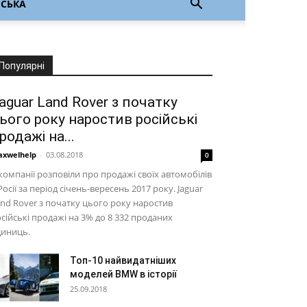
НСЬКА
Популярні
aguar Land Rover з початку
ього року наростив російські
родажі на...
xwelhelp
-
03.08.2018
0
компанії розповіли про продажі своїх автомобілів
Росії за період січень-вересень 2017 року. Jaguar
nd Rover з початку цього року наростив
сійські продажі на 3% до 8 332 проданих
диниць.
Топ-10 найвидатніших
моделей BMW в історії
25.09.2018