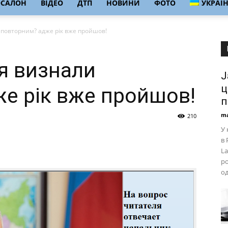
ОСАЛОН
ВІДЕО
ДТП
НОВИНИ
ФОТО
УКРАЇ
повторним? адже рік вже пройшов!
я визнали
J
ц
е рік вже пройшов!
п
ma
210
У 
в 
La
ро
о