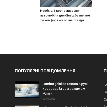
Необхідні доопрацювання
автомобіля для більш безпечної
та комфортної осінньої їзди
ПОПУЛЯРНІ ПОВІДОМЛЕННЯ
П
Lamborghini показала в русі
Б
кросовер Urus з режимом
Н
«Сніг»
09.04.2020
Ст
А