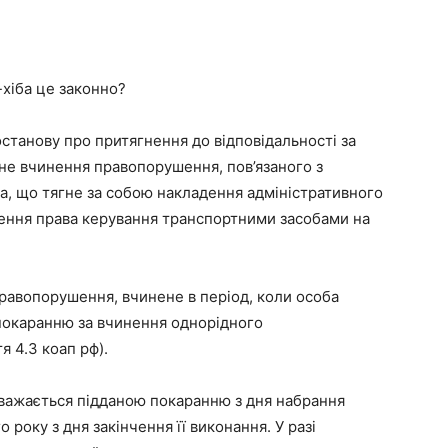
-хіба це законно?
станову про притягнення до відповідальності за
рне вчинення правопорушення, пов’язаного з
а, що тягне за собою накладення адміністративного
лення права керування транспортними засобами на
равопорушення, вчинене в період, коли особа
покаранню за вчинення однорідного
 4.3 коап рф).
 вважається підданою покаранню з дня набрання
року з дня закінчення її виконання. У разі