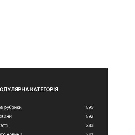
ОПУЛЯРНА КАТЕГОРІЯ
ез рубрики
895
овини
892
атті
283
вто новини
241