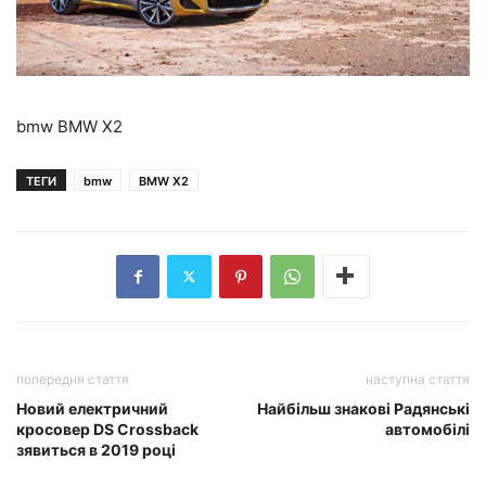
bmw BMW X2
ТЕГИ
bmw
BMW X2
попередня стаття
наступна стаття
Новий електричний
Найбільш знакові Радянські
кросовер DS Crossback
автомобілі
зявиться в 2019 році