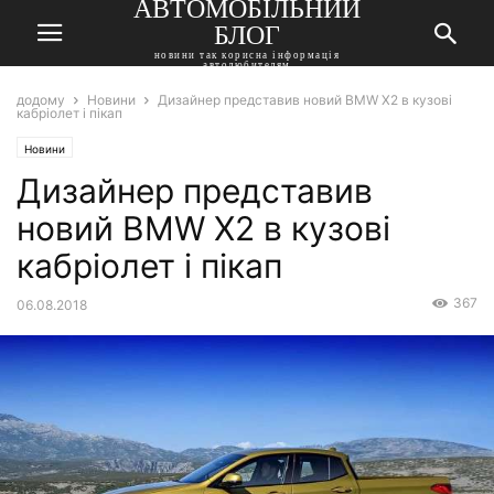
АВТОМОБІЛЬНИЙ
БЛОГ
новини так корисна інформація
автолюбителям
додому
Новини
Дизайнер представив новий BMW X2 в кузові
кабріолет і пікап
Новини
Дизайнер представив
новий BMW X2 в кузові
кабріолет і пікап
367
06.08.2018